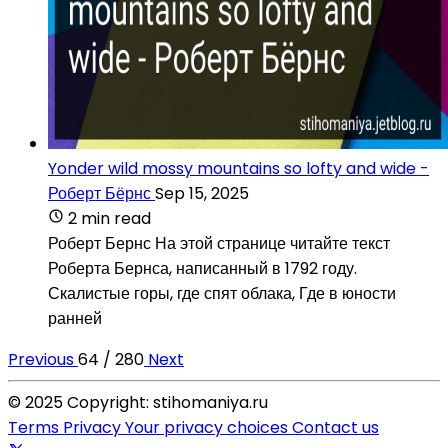
Yonder wild mossy mountains so lofty and wide -
Роберт Бёрнс
Sep 15, 2025
2 min read
Роберт Бернс На этой странице читайте текст
Роберта Бернса, написанный в 1792 году.
Скалистые горы, где спят облака, Где в юности
ранней
Previous
64 / 280
Next
© 2025 Copyright: stihomaniya.ru
Terms
Privacy
Your privacy choices
Contact us