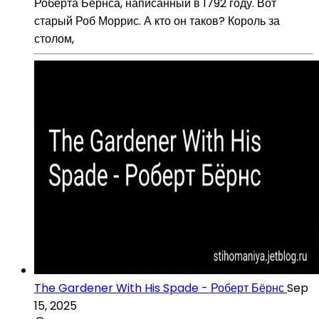
Роберта Бернса, написанный в 1792 году. Вот
старый Роб Моррис. А кто он таков? Король за
столом,
The Gardener With His Spade - Роберт Бёрнс
Sep
15, 2025