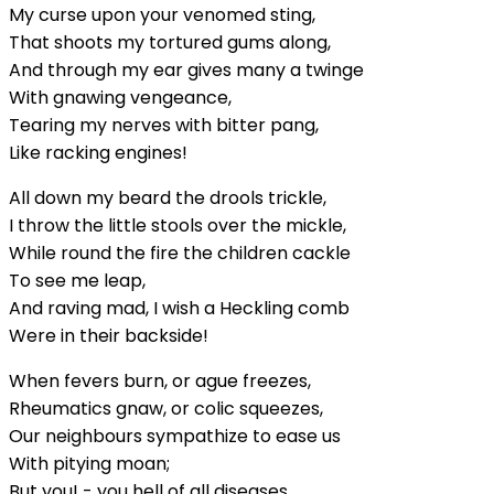
My curse upon your venomed sting,
That shoots my tortured gums along,
And through my ear gives many a twinge
With gnawing vengeance,
Tearing my nerves with bitter pang,
Like racking engines!
All down my beard the drools trickle,
I throw the little stools over the mickle,
While round the fire the children cackle
To see me leap,
And raving mad, I wish a Heckling comb
Were in their backside!
When fevers burn, or ague freezes,
Rheumatics gnaw, or colic squeezes,
Our neighbours sympathize to ease us
With pitying moan;
But you! - you hell of all diseases,