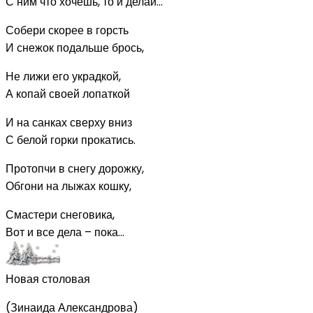
С ним что хочешь, то и делай…
Собери скорее в горсть
И снежок подальше брось,
Не лижи его украдкой,
А копай своей лопаткой
И на санках сверху вниз
С белой горки прокатись.
Протопчи в снегу дорожку,
Обгони на лыжах кошку,
Смастери снеговика,
Вот и все дела – пока…
Новая столовая
(Зинаида Александрова)