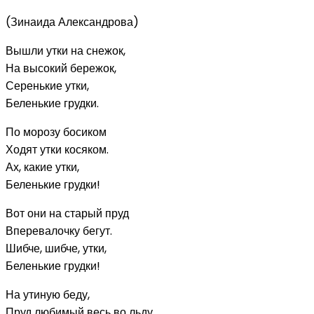
(Зинаида Александрова)
Вышли утки на снежок,
На высокий бережок,
Серенькие утки,
Беленькие грудки.
По морозу босиком
Ходят утки косяком.
Ах, какие утки,
Беленькие грудки!
Вот они на старый пруд
Вперевалочку бегут.
Шибче, шибче, утки,
Беленькие грудки!
На утиную беду,
Пруд любимый весь во льду.