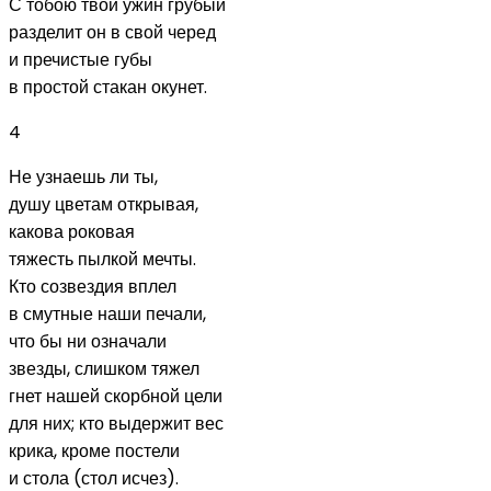
С тобою твой ужин грубый
разделит он в свой черед
и пречистые губы
в простой стакан окунет.
4
Не узнаешь ли ты,
душу цветам открывая,
какова роковая
тяжесть пылкой мечты.
Кто созвездия вплел
в смутные наши печали,
что бы ни означали
звезды, слишком тяжел
гнет нашей скорбной цели
для них; кто выдержит вес
крика, кроме постели
и стола (стол исчез).