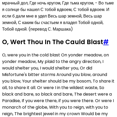
мрачный дол, Где ночь кругом, Где тьма кругом, - Во тьме
я солнце бы нашел С тобой вдвоем, С тобой вдвоем. И
если б дали мне в удел Весь шар земной, Весь шар
земной, С каким бы счастьем я владел Тобой одной,
Тобой одной. (перевод С. Маршака)
O, Wert Thou In The Cauld Blast
#
O, were you in the cold blast On yonder meadow, on
yonder meadow, My plaid to the angry direction, I
would shelter you, I would shelter you, Or did
Misfortune's bitter storms Around you blow, around
you blow, Your shelter should be my bosom, To share it
all, to share it all. Or were I in the wildest waste, So
black and bare, so black and bare, The desert were a
Paradise, If you were there, if you were there. Or were I
monarch of the globe, With you to reign, with you to
reign, The brightest jewel in my crown Would be my