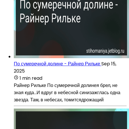
По сумеречной долине - Райнер Рильке
Sep 15,
2025
1 min read
Райнер Рильке По сумеречной долинея брел, не
зная куда...И вдруг в небесной синизажглась одна
звезда. Там, в небесах, томитсядрожащий