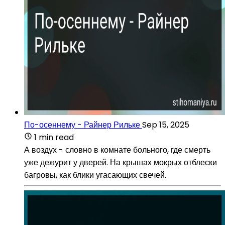
По-осеннему - Райнер Рильке
Sep 15, 2025
1 min read
А воздух - словно в комнате больного, где смерть
уже дежурит у дверей. На крышах мокрых отблески
багровы, как блики угасающих свечей.