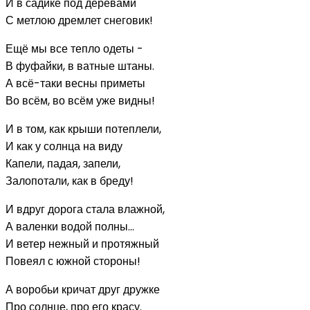
И в садике под деревами
С метлою дремлет снеговик!
Ещё мы все тепло одеты -
В фуфайки, в ватные штаны.
А всё-таки весны приметы
Во всём, во всём уже видны!
И в том, как крыши потеплели,
И как у солнца на виду
Капели, падая, запели,
Залопотали, как в бреду!
И вдруг дорога стала влажной,
А валенки водой полны...
И ветер нежный и протяжный
Повеял с южной стороны!
А воробьи кричат друг дружке
Про солнце, про его красу.