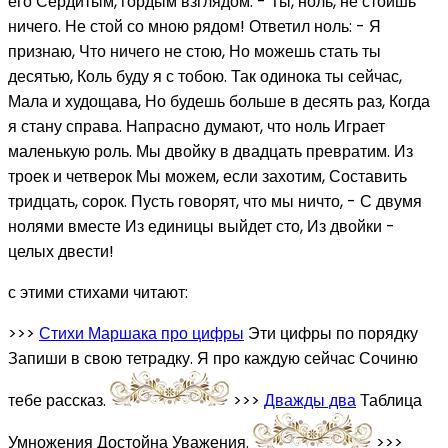
его Сердитым, гордым взглядом: - Ты, ноль, не стоишь
ничего. Не стой со мною рядом! Ответил ноль: - Я
признаю, Что ничего не стою, Но можешь стать ты
десятью, Коль буду я с тобою. Так одинока ты сейчас,
Мала и худощава, Но будешь больше в десять раз, Когда
я стану справа. Напрасно думают, что ноль Играет
маленькую роль. Мы двойку в двадцать превратим. Из
троек и четверок Мы можем, если захотим, Составить
тридцать, сорок. Пусть говорят, что мы ничто, - С двумя
нолями вместе Из единицы выйдет сто, Из двойки -
целых двести!
с этими стихами читают:
>>>
Стихи Маршака про цифры
Эти цифры по порядку
Запиши в свою тетрадку. Я про каждую сейчас Сочиню
тебе рассказ.
>>>
Дважды два
Таблица
Умножения Достойна Уважения.
>>>