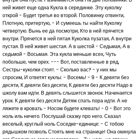
ней живет еще одна Кукла в серединке. Эту куколку
открой - Будет третья во второй. Половинку отвинти,
Плотную, притертую, - И сумеешь ты найти Куколку
четвертую. Вынь ее да посмотри, Кто в ней прячется
внутри. Прячется в ней пятая Куколка пузатая, А внутри
пустая. В ней живет шестая. А в шестой - Седьмая, А в
седьмой - Восьмая. Эта кукла меньше всех, Чуть
побольше, чем орех. --- Вот, поставленные в ряд,
Сестры-куколки стоят. - Сколько вас? - у них мы
спросим, И ответят куклы: - Восемь! - 9 - К девяти без
десяти, К девяти без десяти, К девяти без десяти Надо в
школу вам идти. В девять слышится звонок. Начинается
урок. К девяти без десяти Детям спать пора идти. А не
ляжете в кровать - Носом будете клевать! - 0 - Вот это
ноль иль ничего. Послушай сказку про него. Сказал
веселый, круглый ноль Соседке-единице: - С тобою
рядышком позволь Стоять мне на странице! Она окинула