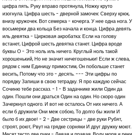
цифра пять. Руку вправо протянула, Ножку круто
изогнула. Цифра шесть - дверной замочек: Сверху крюк,
внизу кружочек. Вот семерка - кочерга. У нее одна нога. У
восьмерки два кольца Без начала и конца. Цифра девять
иль девятка - Цирковая акробатка: Если на голову
встанет, Цифрой шесть девятка станет. Цифра вроде
буквы О - Это ноль иль ничего. Круглый ноль такой
хорошенький, Но не значит ничегошеньки! Если ж слева,
рядом с ним Единицу примостим, Он побольше станет
весить, Потому что это - десять. --- Эти цифры по
порядку Запиши в свою тетрадку. Я про каждую сейчас
Сочиню тебе рассказ. - 1 - В задачнике жили Один да
один. Пошли они драться Один на один. Но скоро один
Зачеркнул одного. И вот не осталось От них ничего. А
если б дружили Они меж собою, То долго бы жили И
было б их двое! - 2 - Две сестрицы - две руки Рубят,
строят, роют, Рвут на грядке сорняки И друг дружку моют.
Месят тесто две руки - Левая и правая, Воду моря и реки