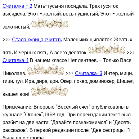
Считалка - 2
Мать-гусыня посидела, Трех гусяток
высидела. Этот - желтый, весь пушистый, Этот - желтый,
золотистый,
>>>
Стала курица считать
Маленьких цыпляток: Желтых
пять И черных пять, А всего десяток.
>>>
Считалка-1
В нашем классе Нет лентяев, - Только Вася
Николаев.
>>>
Считалка-3
Интер, мици,
тици, тул, Ира, дира, дон. Окер, покер, доминокер, Шишел,
вышел вон!
Примечание: Впервые "Веселый счет" опубликованы в
журнале "Огонек", 1958 год. При переиздании текст был
разбит на две части: "Давайте познакомимся" и "Десять
рассказов". В первой редакции после: "Две сестрицы..."! -
была еще строфа: