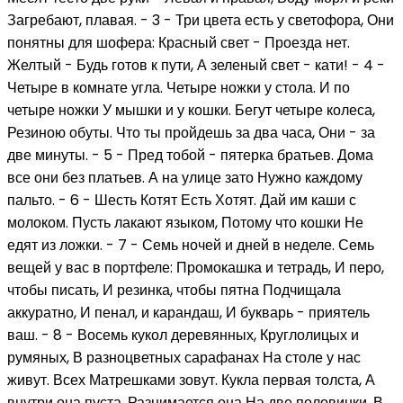
Загребают, плавая. - 3 - Три цвета есть у светофора, Они
понятны для шофера: Красный свет - Проезда нет.
Желтый - Будь готов к пути, А зеленый свет - кати! - 4 -
Четыре в комнате угла. Четыре ножки у стола. И по
четыре ножки У мышки и у кошки. Бегут четыре колеса,
Резиною обуты. Что ты пройдешь за два часа, Они - за
две минуты. - 5 - Пред тобой - пятерка братьев. Дома
все они без платьев. А на улице зато Нужно каждому
пальто. - 6 - Шесть Котят Есть Хотят. Дай им каши с
молоком. Пусть лакают языком, Потому что кошки Не
едят из ложки. - 7 - Семь ночей и дней в неделе. Семь
вещей у вас в портфеле: Промокашка и тетрадь, И перо,
чтобы писать, И резинка, чтобы пятна Подчищала
аккуратно, И пенал, и карандаш, И букварь - приятель
ваш. - 8 - Восемь кукол деревянных, Круглолицых и
румяных, В разноцветных сарафанах На столе у нас
живут. Всех Матрешками зовут. Кукла первая толста, А
внутри она пуста. Разнимается она На две половинки. В