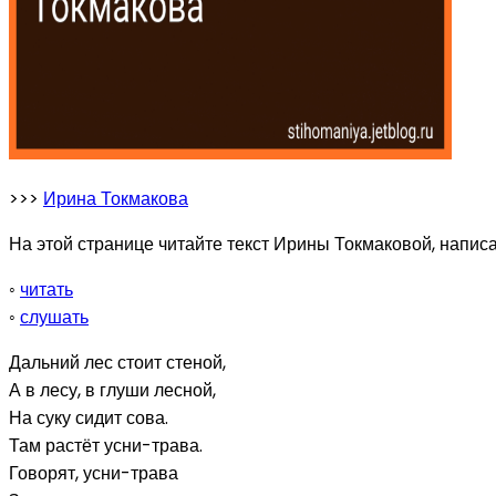
>>>
Ирина Токмакова
На этой странице читайте текст Ирины Токмаковой, написа
◦
читать
◦
слушать
Дальний лес стоит стеной,
А в лесу, в глуши лесной,
На суку сидит сова.
Там растёт усни-трава.
Говорят, усни-трава