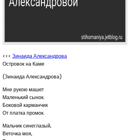
<<<
Зинаида Александрова
Островок на Каме
(Зинаида Александрова)
Мне рукою машет
Маленький сынок.
Боковой карманчик
От платка промок.
Мальчик синеглазый,
Веточка моя,