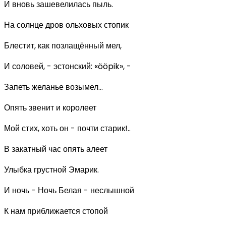
И вновь зашевелилась пыль.
На солнце дров ольховых стопик
Блестит, как позлащённый мел,
И соловей, - эстонский: «ööpik», -
Запеть желанье возымел...
Опять звенит и королеет
Мой стих, хоть он - почти старик!..
В закатный час опять алеет
Улыбка грустной Эмарик.
И ночь - Ночь Белая - неслышной
К нам приближается стопой