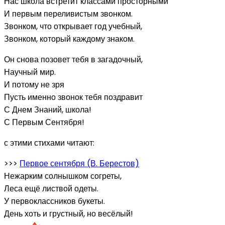
Нас школа встретит классами просторными
И первым переливистым звонком.
Звонком, что открывает год учебный,
Звонком, который каждому знаком.
Он снова позовет тебя в загадочный,
Научный мир.
И потому не зря
Пусть именно звонок тебя поздравит
С Днем Знаний, школа!
С Первым Сентября!
с этими стихами читают:
>>>
Первое сентября (В. Берестов)
Нежарким солнышком согреты,
Леса ещё листвой одеты.
У первоклассников букеты.
День хоть и грустный, но весёлый!