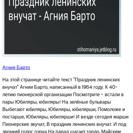
Агния Барто
На этой странице читайте текст "Праздник ленинских
внучат" Агнии Барто, написанный в 1964 году. К 40-
летию пионерской организации Посмотрите - встали в
пары Юбиляры, юбиляры! На зелёные бульвары
Выбегают юбиляры, Юбиляры, юбилярши, Помоложе и
постарше, Юбиляры, юбилярши! И везде сегодня марши
Пионерские звучат, В праздник ленинских внучат. И под
звонкий голос горна На парад шагает гордо, Майским