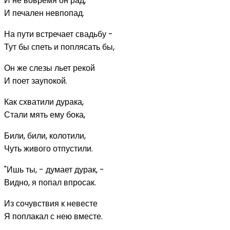
И не вовремя он рад,
И печален невпопад.
На пути встречает свадьбу -
Тут бы спеть и поплясать бы,
Он же слезы льет рекой
И поет заупокой.
Как схватили дурака,
Стали мять ему бока,
Били, били, колотили,
Чуть живого отпустили.
"Ишь ты, - думает дурак, -
Видно, я попал впросак.
Из сочувствия к невесте
Я поплакал с нею вместе.