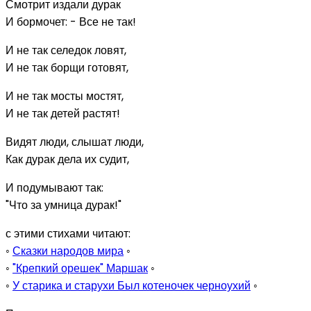
Смотрит издали дурак
И бормочет: - Все не так!
И не так селедок ловят,
И не так борщи готовят,
И не так мосты мостят,
И не так детей растят!
Видят люди, слышат люди,
Как дурак дела их судит,
И подумывают так:
"Что за умница дурак!"
с этими стихами читают:
◦
Сказки народов мира
◦
◦
"Крепкий орешек" Маршак
◦
◦
У старика и старухи Был котеночек черноухий
◦