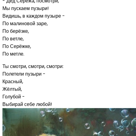
- Дед Серёжа, посмотри,
Мы пускаем пузыри!
Видишь, в каждом пузыре -
По малиновой заре,
По берёзке,
По ветле,
По Серёжке,
По метле.
Ты смотри, смотри, смотри:
Полетели пузыри -
Красный,
Жёлтый,
Голубой -
Выбирай себе любой!