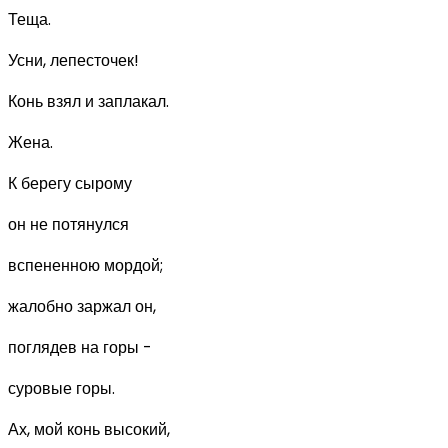
Теща.
Усни, лепесточек!
Конь взял и заплакал.
Жена.
К берегу сырому
он не потянулся
вспененною мордой;
жалобно заржал он,
поглядев на горы -
суровые горы.
Ах, мой конь высокий,