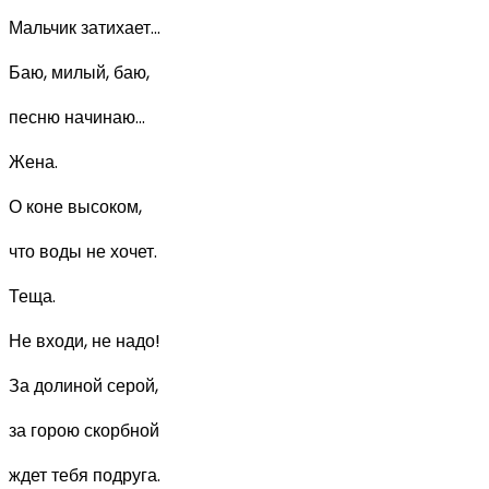
Мальчик затихает...
Баю, милый, баю,
песню начинаю...
Жена.
О коне высоком,
что воды не хочет.
Теща.
Не входи, не надо!
За долиной серой,
за горою скорбной
ждет тебя подруга.