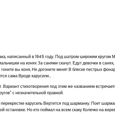
ка, написанный в 1945 году. Под шатром широким кругом Мч
мальчишки на конях За санями скачут. Едут девочки в санях
 гоните вы коня, Не догоните меня! В блеске пестрых фона
тся сама Вроде карусели...
. Вариант стихотворения под этим же названием встречается
ругов" с незначительной правкой.
а перекрестке карусель Вертится под шарманку. Поет шарма
ой остановке. Но кто поймал на всем скаку Колечко на верев