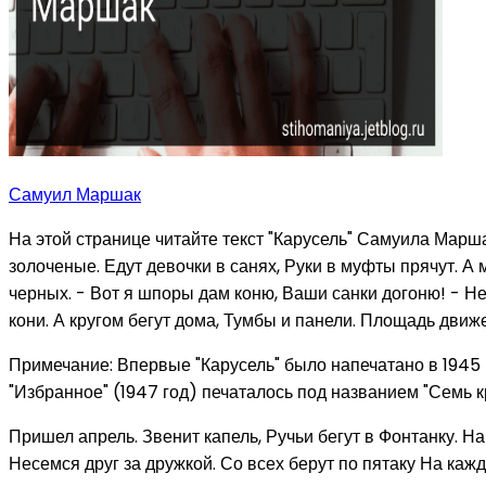
Самуил Маршак
На этой странице читайте текст "Карусель" Самуила Марша
золоченые. Едут девочки в санях, Руки в муфты прячут. А 
черных. - Вот я шпоры дам коню, Ваши санки догоню! - Не
кони. А кругом бегут дома, Тумбы и панели. Площадь движе
Примечание: Впервые "Карусель" было напечатано в 1945 г
"Избранное" (1947 год) печаталось под названием "Семь к
Пришел апрель. Звенит капель, Ручьи бегут в Фонтанку. Н
Несемся друг за дружкой. Со всех берут по пятаку На кажд