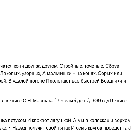
атся кони друг за другом, Стройные, точеные, Сбруи
, Лаковых, узорных, А мальчишки - на конях, Серых или
рей, В удалой погоне Пролетают все быстрей Всадники и
 в книге С.Я. Маршака "Веселый день", 1939 год.В книге
нка петухом И квакает лягушкой. А мы в колясках и верхом
ке, - Назад получит свой пятак И семь кругов проедет так!