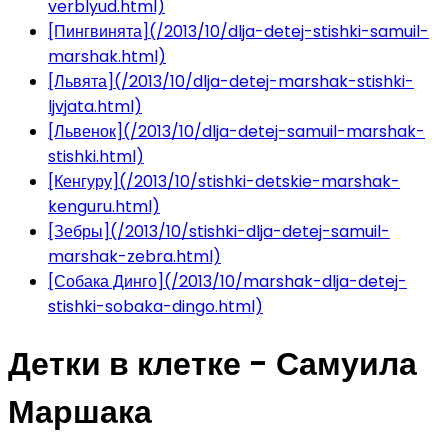
verblyud.html)
[Пингвинята](/2013/10/dlja-detej-stishki-samuil-
marshak.html)
[Львята](/2013/10/dlja-detej-marshak-stishki-
ljvjata.html)
[Львенок](/2013/10/dlja-detej-samuil-marshak-
stishki.html)
[Кенгуру](/2013/10/stishki-detskie-marshak-
kenguru.html)
[Зебры](/2013/10/stishki-dlja-detej-samuil-
marshak-zebra.html)
[Собака Динго](/2013/10/marshak-dlja-detej-
stishki-sobaka-dingo.html)
Детки в клетке - Самуила
Маршака