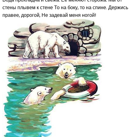
стены плывем к стене То на боку, то на спине. Держись
правее, дорогой, Не задевай меня ногой!