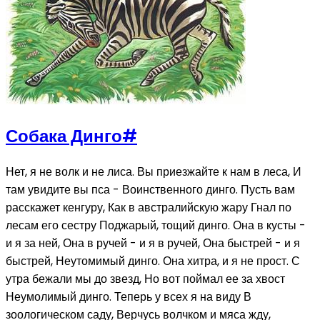
Собака Динго
#
Нет, я не волк и не лиса. Вы приезжайте к нам в леса, И
там увидите вы пса - Воинственного динго. Пусть вам
расскажет кенгуру, Как в австралийскую жару Гнал по
лесам его сестру Поджарый, тощий динго. Она в кусты -
и я за ней, Она в ручей - и я в ручей, Она быстрей - и я
быстрей, Неутомимый динго. Она хитра, и я не прост. С
утра бежали мы до звезд, Но вот поймал ее за хвост
Неумолимый динго. Теперь у всех я на виду В
зоологическом саду, Верчусь волчком и мяса жду,