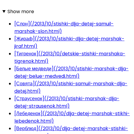
Show more
[Слон](/2013/10/stishki-dlja-detej-samuil-
marshak-slon.html)
[Жираф](/2013/10/stishki-dlja-detej-marshak-
jiraf.html)
[Тигренок](/2013/10/detskie-stishki-marshaka-
tigrenok.html)
[Белые медведи](/2013/10/stishki-marshak-dlja-
detej-belue-medvedi.html)
[Совята](/2013/10/stishki-samuil-marshak-dlja-
detej.html)
[Страусенок](/2013/10/stishki-marshak-dlja-
detej-strausenok.html)
[Лебеденок](/2013/10/dlja-detej-marshak-stikhi-
lebedenok.html)
[Верблюд](/2013/10/dlja-detej-marshak-stishki-