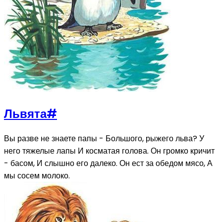
Львята
#
Вы разве не знаете папы - Большого, рыжего льва? У
него тяжелые лапы И косматая голова. Он громко кричит
- басом, И слышно его далеко. Он ест за обедом мясо, А
мы сосем молоко.