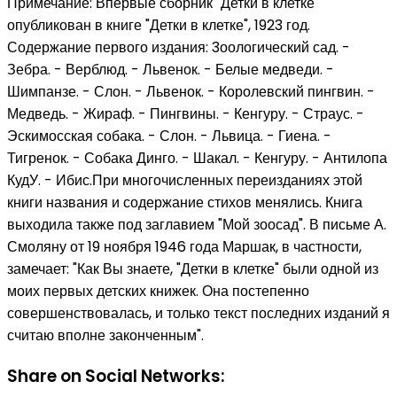
Примечание: Впервые сборник "Детки в клетке"
опубликован в книге "Детки в клетке", 1923 год.
Содержание первого издания: 3оологический сад. -
Зебра. - Верблюд. - Львенок. - Белые медведи. -
Шимпанзе. - Слон. - Львенок. - Королевский пингвин. -
Медведь. - Жираф. - Пингвины. - Кенгуру. - Страус. -
Эскимосская собака. - Слон. - Львица. - Гиена. -
Тигренок. - Собака Динго. - Шакал. - Кенгуру. - Антилопа
КудУ. - Ибис.При многочисленных переизданиях этой
книги названия и содержание стихов менялись. Книга
выходила также под заглавием "Мой зоосад". В письме А.
Смоляну от 19 ноября 1946 года Маршак, в частности,
замечает: "Как Вы знаете, "Детки в клетке" были одной из
моих первых детских книжек. Она постепенно
совершенствовалась, и только текст последних изданий я
считаю вполне законченным".
Share on Social Networks: