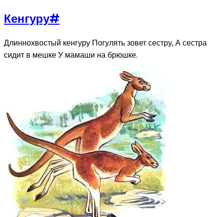
Кенгуру
#
Длиннохвостый кенгуру Погулять зовет сестру, А сестра
сидит в мешке У мамаши на брюшке.