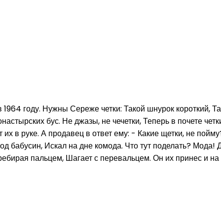
 1964 году. Нужны Сереже четки: Такой шнурок короткий, Та
настырских бус. Не джазы, не чечетки, Теперь в почете чет
 их в руке. А продавец в ответ ему: - Какие щетки, не пой
од бабусин, Искал на дне комода. Что тут поделать? Мода! 
ебирая пальцем, Шагает с перевальцем. Он их принес и на у