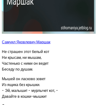
Самуил Яковлевич Маршак
Не страшен этот белый кот
Ни крысам, ни мышам,
Частенько с ними он ведет
Беседу по душам.
Мышей он ласково зовет
Из ящика без крышки.
- Эй, малыши! - мурлычет кот, -
Давайте в кошки-мышки!