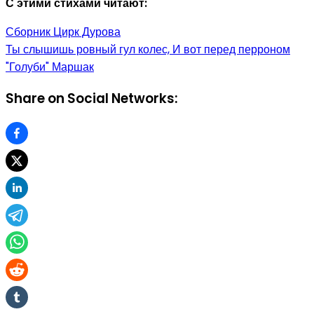
С этими стихами читают:
Сборник Цирк Дурова
Ты слышишь ровный гул колес, И вот перед перроном
"Голуби" Маршак
Share on Social Networks: