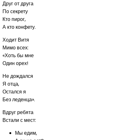
Друг от друга
По секрету
Кто пирог,
А кто конфету.
Ходит Витя
Мимо всех:
«Хоть бы мне
Один орех!
Не дождался
Я отца,
Остался я
Без леденца».
Вдруг ребята
Встали с мест:
Мы едим,