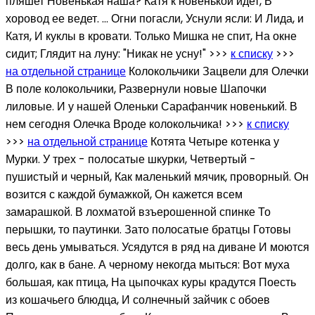
пляшет Новенькая наша? Катя к новенькой идет, В
хоровод ее ведет. … Огни погасли, Уснули ясли: И Лида, и
Катя, И куклы в кровати. Только Мишка не спит, На окне
сидит; Глядит на луну: "Никак не усну!" >>>
к списку
>>>
на отдельной странице
Колокольчики Зацвели для Олечки
В поле колокольчики, Развернули новые Шапочки
лиловые. И у нашей Оленьки Сарафанчик новенький. В
нем сегодня Олечка Вроде колокольчика! >>>
к списку
>>>
на отдельной странице
Котята Четыре котенка у
Мурки. У трех - полосатые шкурки, Четвертый -
пушистый и черный, Как маленький мячик, проворный. Он
возится с каждой бумажкой, Он кажется всем
замарашкой. В лохматой взъерошенной спинке То
перышки, то паутинки. Зато полосатые братцы Готовы
весь день умываться. Усядутся в ряд на диване И моются
долго, как в бане. А черному некогда мыться: Вот муха
большая, как птица, На цыпочках куры крадутся Поесть
из кошачьего блюдца, И солнечный зайчик с обоев