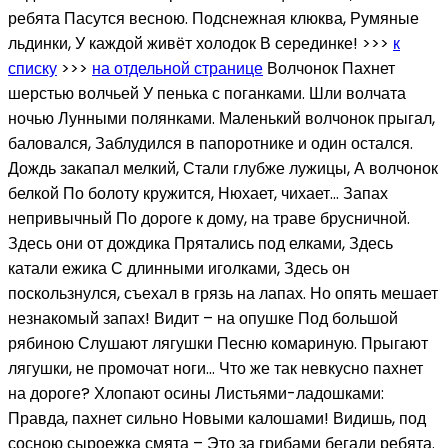
ребята Пасутся весною. Подснежная клюква, Румяные
льдинки, У каждой живёт холодок В серединке! >>>
к
списку
>>>
на отдельной странице
Волчонок Пахнет
шерстью волчьей У пенька с поганками. Шли волчата
ночью Лунными полянками. Маленький волчонок прыгал,
баловался, Заблудился в папоротнике и один остался.
Дождь закапал мелкий, Стали глубже лужицы, А волчонок
белкой По болоту кружится, Нюхает, чихает… Запах
непривычный По дороге к дому, на траве брусничной.
Здесь они от дождика Прятались под елками, Здесь
катали ежика С длинными иголками, Здесь он
поскользнулся, съехал в грязь на лапах. Но опять мешает
незнакомый запах! Видит – на опушке Под большой
рябиною Слушают лягушки Песню комариную. Прыгают
лягушки, не промочат ноги… Что же так невкусно пахнет
на дороге? Хлопают осины Листьями-ладошками:
Правда, пахнет сильно Новыми калошами! Видишь, под
сосною сыроежка смята – Это за грибами бегали ребята.