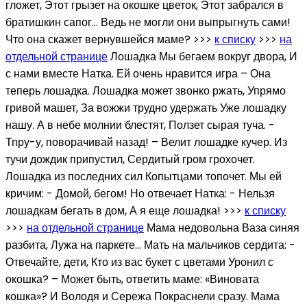
гложет, Этот грызет на окошке цветок, Этот забрался в
братишкин сапог… Ведь не могли они выпрыгнуть сами!
Что она скажет вернувшейся маме? >>>
к списку
>>>
на
отдельной странице
Лошадка Мы бегаем вокруг двора, И
с нами вместе Натка. Ей очень нравится игра – Она
теперь лошадка. Лошадка может звонко ржать, Упрямо
гривой машет, За вожжи трудно удержать Уже лошадку
нашу. А в небе молнии блестят, Ползет сырая туча. -
Тпру-у, поворачивай назад! – Велит лошадке кучер. Из
тучи дождик припустил, Сердитый гром грохочет.
Лошадка из последних сил Копытцами топочет. Мы ей
кричим: - Домой, бегом! Но отвечает Натка: - Нельзя
лошадкам бегать в дом, А я еще лошадка! >>>
к списку
>>>
на отдельной странице
Мама недовольна Ваза синяя
разбита, Лужа на паркете… Мать на мальчиков сердита: -
Отвечайте, дети, Кто из вас букет с цветами Уронил с
окошка? – Может быть, ответить маме: «Виновата
кошка»? И Володя и Сережа Покраснели сразу. Мама