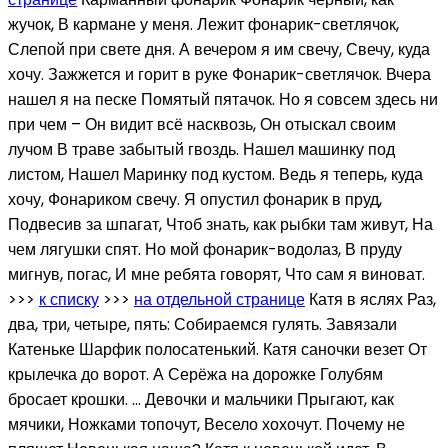
жучок, В кармане у меня. Лежит фонарик-светлячок,
Слепой при свете дня. А вечером я им свечу, Свечу, куда
хочу. Зажжется и горит в руке Фонарик-светлячок. Вчера
нашел я на песке Помятый пятачок. Но я совсем здесь ни
при чем – Он видит всё насквозь, Он отыскал своим
лучом В траве забытый гвоздь. Нашел машинку под
листом, Нашел Маринку под кустом. Ведь я теперь, куда
хочу, Фонариком свечу. Я опустил фонарик в пруд,
Подвесив за шпагат, Чтоб знать, как рыбки там живут, На
чем лягушки спят. Но мой фонарик-водолаз, В пруду
мигнув, погас, И мне ребята говорят, Что сам я виноват.
>>>
к списку
>>>
на отдельной странице
Катя в яслях Раз,
два, три, четыре, пять: Собираемся гулять. Завязали
Катеньке Шарфик полосатенький. Катя саночки везет От
крылечка до ворот. А Серёжа на дорожке Голубям
бросает крошки. … Девочки и мальчики Прыгают, как
мячики, Ножками топочут, Весело хохочут. Почему не