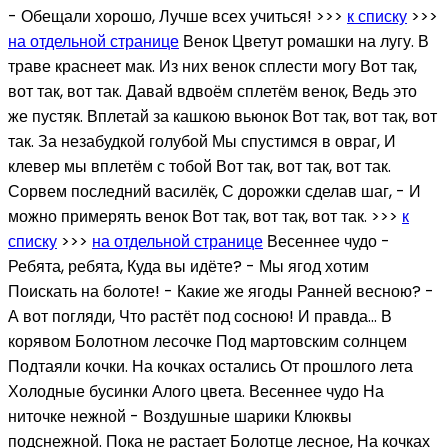
- Обещали хорошо, Лучше всех учиться! >>>
к списку
>>>
на отдельной странице
Венок Цветут ромашки на лугу. В
траве краснеет мак. Из них венок сплести могу Вот так,
вот так, вот так. Давай вдвоём сплетём венок, Ведь это
же пустяк. Вплетай за кашкою вьюнок Вот так, вот так, вот
так. За незабудкой голубой Мы спустимся в овраг, И
клевер мы вплетём с тобой Вот так, вот так, вот так.
Сорвем последний василёк, С дорожки сделав шаг, - И
можно примерять венок Вот так, вот так, вот так. >>>
к
списку
>>>
на отдельной странице
Весеннее чудо -
Ребята, ребята, Куда вы идёте? - Мы ягод хотим
Поискать на болоте! - Какие же ягоды Ранней весною? -
А вот погляди, Что растёт под сосною! И правда... В
корявом Болотном лесочке Под мартовским солнцем
Подтаяли кочки. На кочках остались От прошлого лета
Холодные бусинки Алого цвета. Весеннее чудо На
ниточке нежной - Воздушные шарики Клюквы
подснежной. Пока не растает Болотце лесное, На кочках