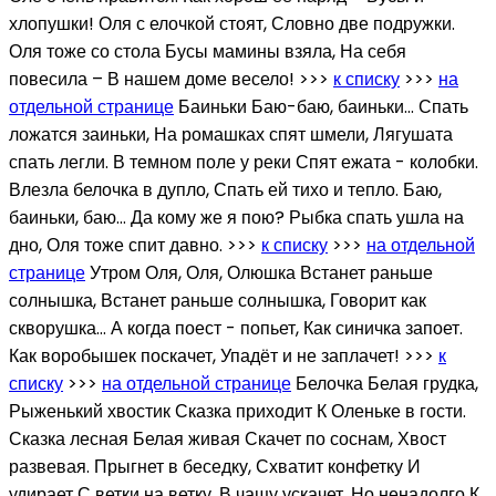
хлопушки! Оля с елочкой стоят, Словно две подружки.
Оля тоже со стола Бусы мамины взяла, На себя
повесила – В нашем доме весело! >>>
к списку
>>>
на
отдельной странице
Баиньки Баю-баю, баиньки… Спать
ложатся заиньки, На ромашках спят шмели, Лягушата
спать легли. В темном поле у реки Спят ежата - колобки.
Влезла белочка в дупло, Спать ей тихо и тепло. Баю,
баиньки, баю… Да кому же я пою? Рыбка спать ушла на
дно, Оля тоже спит давно. >>>
к списку
>>>
на отдельной
странице
Утром Оля, Оля, Олюшка Встанет раньше
солнышка, Встанет раньше солнышка, Говорит как
скворушка… А когда поест - попьет, Как синичка запоет.
Как воробышек поскачет, Упадёт и не заплачет! >>>
к
списку
>>>
на отдельной странице
Белочка Белая грудка,
Рыженький хвостик Сказка приходит К Оленьке в гости.
Сказка лесная Белая живая Скачет по соснам, Хвост
развевая. Прыгнет в беседку, Схватит конфетку И
удирает С ветки на ветку. В чащу ускачет, Но ненадолго К