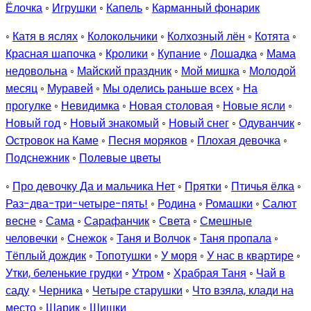
Ёлочка
◦
Игрушки
◦
Капель
◦
Карманный фонарик
◦
Катя в яслях
◦
Колокольчики
◦
Колхозный лён
◦
Котята
◦
Красная шапочка
◦
Кролики
◦
Купание
◦
Лошадка
◦
Мама
недовольна
◦
Майский праздник
◦
Мой мишка
◦
Молодой
месяц
◦
Муравей
◦
Мы оделись раньше всех
◦
На
прогулке
◦
Невидимка
◦
Новая столовая
◦
Новые ясли
◦
Новый год
◦
Новый знакомый
◦
Новый снег
◦
Одуванчик
◦
Островок на Каме
◦
Песня моряков
◦
Плохая девочка
◦
Подснежник
◦
Полевые цветы
◦
Про девочку Да и мальчика Нет
◦
Прятки
◦
Птичья ёлка
◦
Раз-два-три-четыре-пять!
◦
Родина
◦
Ромашки
◦
Салют
весне
◦
Сама
◦
Сарафанчик
◦
Света
◦
Смешные
человечки
◦
Снежок
◦
Таня и Волчок
◦
Таня пропала
◦
Тёплый дождик
◦
Топотушки
◦
У моря
◦
У нас в квартире
◦
Утки, беленькие грудки
◦
Утром
◦
Храбрая Таня
◦
Чай в
саду
◦
Черника
◦
Четыре старушки
◦
Что взяла, клади на
место
◦
Шарик
◦
Шишки