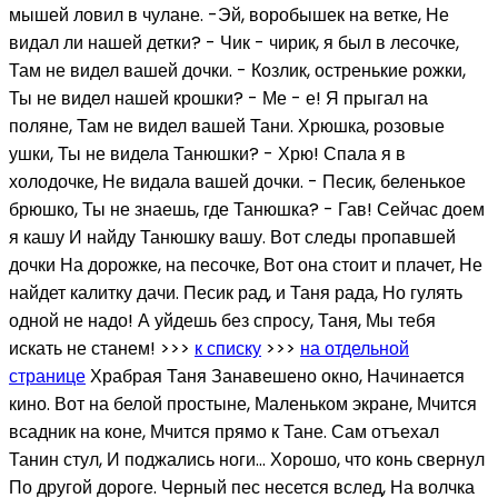
мышей ловил в чулане. -Эй, воробышек на ветке, Не
видал ли нашей детки? - Чик - чирик, я был в лесочке,
Там не видел вашей дочки. - Козлик, остренькие рожки,
Ты не видел нашей крошки? - Ме - е! Я прыгал на
поляне, Там не видел вашей Тани. Хрюшка, розовые
ушки, Ты не видела Танюшки? - Хрю! Спала я в
холодочке, Не видала вашей дочки. - Песик, беленькое
брюшко, Ты не знаешь, где Танюшка? - Гав! Сейчас доем
я кашу И найду Танюшку вашу. Вот следы пропавшей
дочки На дорожке, на песочке, Вот она стоит и плачет, Не
найдет калитку дачи. Песик рад, и Таня рада, Но гулять
одной не надо! А уйдешь без спросу, Таня, Мы тебя
искать не станем! >>>
к списку
>>>
на отдельной
странице
Храбрая Таня Занавешено окно, Начинается
кино. Вот на белой простыне, Маленьком экране, Мчится
всадник на коне, Мчится прямо к Тане. Сам отъехал
Танин стул, И поджались ноги... Хорошо, что конь свернул
По другой дороге. Черный пес несется вслед, На волчка