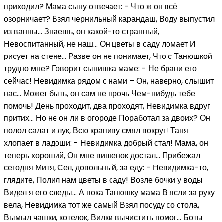
приходил? Мама сыну отвечает: - Что ж он всё
озорничает? Взял чернильный карандаш, Воду выпустил
из ванны… Знаешь, он какой-то странный,
Невоспитанный, не наш… Он цветы в саду ломает И
рисует на стене… Разве он не понимает, Что с Танюшкой
трудно мне? Говорит сынишка маме: - Не брани его
сейчас! Невидимка рядом с нами – Он, наверно, слышит
нас… Может быть, он сам не прочь Чем-нибудь тебе
помочь! День проходит, два проходят, Невидимка вдруг
притих… Но не он ли в огороде Поработал за двоих? Он
полол салат и лук, Всю крапиву смял вокруг! Таня
хлопает в ладоши: - Невидимка добрый стал! Мама, он
теперь хороший, Он мне вишенок достал… Прибежал
сегодня Митя, Сел, довольный, за еду: - Невидимка-то,
глядите, Полил нам цветы в саду! Возле бочки у воды
Видел я его следы… А пока Танюшку мама В ясли за руку
вела, Невидимка тот же самый Взял посуду со стола,
Вымыл чашки, котелок, Вилки вычистить помог… Боты