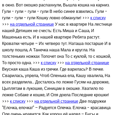
в окно. Вот окошко распахнули, Вышла кошка на карниз.
Гули - гули - гули - гули В небо синее взвились. Гули -
гули - гули - гули Кошку ловко обманули! >>>
к списку
>>>
на отдельной странице
У нас в квартире На лестнице
нашей Детишек не счесть: Есть Миша и Саша, И
Машенька есть. И в нашей квартире Ребята растут.
Кроватки четыре – Их четверо тут. Наташа постарше И в
школу пошла, А Танечка наша Мала и кругла. На
толстеньких ножках Топочет она То с куклой, то с кошкой,
То просто одна. >>>
к списку
>>>
на отдельной странице
Вкусная каша Каша из гречки. Где варилась? В печке.
Сварилась, упрела, Чтоб Оленька ела, Кашу хвалила, На
всех разделила… Досталось по ложке Гусям на дорожке,
Цыплятам в лукошке, Синицам в окошке. Хватило по
ложке Собаке и кошке, И Оля доела Последние крошки!
>>>
к списку
>>>
на отдельной странице
Две подружки
"Елочка, елочка!" – Радуется Олечка. Елочка - красавица
Оле очень нравится. Как хорош её наряд – Бусы и