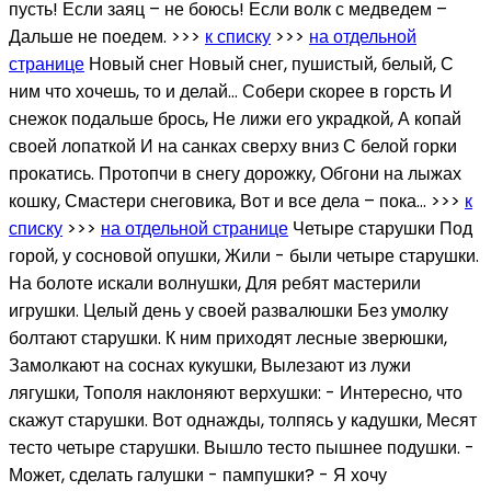
пусть! Если заяц – не боюсь! Если волк с медведем –
Дальше не поедем. >>>
к списку
>>>
на отдельной
странице
Новый снег Новый снег, пушистый, белый, С
ним что хочешь, то и делай… Собери скорее в горсть И
снежок подальше брось, Не лижи его украдкой, А копай
своей лопаткой И на санках сверху вниз С белой горки
прокатись. Протопчи в снегу дорожку, Обгони на лыжах
кошку, Смастери снеговика, Вот и все дела – пока… >>>
к
списку
>>>
на отдельной странице
Четыре старушки Под
горой, у сосновой опушки, Жили - были четыре старушки.
На болоте искали волнушки, Для ребят мастерили
игрушки. Целый день у своей развалюшки Без умолку
болтают старушки. К ним приходят лесные зверюшки,
Замолкают на соснах кукушки, Вылезают из лужи
лягушки, Тополя наклоняют верхушки: - Интересно, что
скажут старушки. Вот однажды, толпясь у кадушки, Месят
тесто четыре старушки. Вышло тесто пышнее подушки. -
Может, сделать галушки - пампушки? - Я хочу