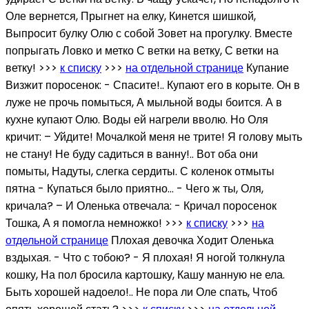
Оле вернется, Прыгнет на елку, Кинется шишкой,
Выпросит булку Олю с собой Зовет на прогулку. Вместе
попрыгать Ловко и метко С ветки на ветку, С ветки на
ветку! >>>
к списку
>>>
на отдельной странице
Купание
Визжит поросенок: - Спасите!.. Купают его в корыте. Он в
луже не прочь помыться, А мыльной воды боится. А в
кухне купают Олю. Воды ей нагрели вволю. Но Оля
кричит: – Уйдите! Мочалкой меня не трите! Я голову мыть
не стану! Не буду садиться в ванну!.. Вот оба они
помыты, Надуты, слегка сердиты. С коленок отмыты
пятна - Купаться было приятно… - Чего ж ты, Оля,
кричала? – И Оленька отвечала: - Кричал поросенок
Тошка, А я помогла немножко! >>>
к списку
>>>
на
отдельной странице
Плохая девочка Ходит Оленька
вздыхая. - Что с тобою? - Я плохая! Я ногой толкнула
кошку, На пол бросила картошку, Кашу манную не ела.
Быть хорошей надоело!.. Не пора ли Оле спать, Чтоб