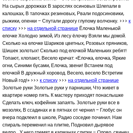
На сырых дорожках В зарослях осиновых Шлепали в
калошках, В тапочках резиновых, Рвали подосиновики,
рыжики, опенки – Спутали дорогу глупому волчонку. >>>
к
списку
>>>
на отдельной странице
Ёлочка Маленькой
елочке Холодно зимой, Из лесу ёлочку Взяли мы домой.
Сколько на елочке Шариков цветных, Розовых пряников,
Шишек золотых! Сколько под елочкой Маленьких ребят!
Топают, хлопают, Весело кричат: «Елочка, елочка, Яркие
огни, Синими бусами, Елочка, звени! Встанем под
елочкой В дружный хоровод. Весело, весело Встретим
Новый год!» >>>
к списку
>>>
на отдельной странице
Золотые руки Золотые руки у парнишки, Что живет в
квартире номер пять. К мастеру приходят понаслышке
Сделать ключ, кофейник запаять. Золотые руки все в
мозолях, В ссадинах и в пятнах от чернил – Глобус он
вчера подклеил в школе, Радио соседке починил. Нам
спираль переменил на плитке, Подновил дырявое
ведро… У него гремят в карманах слитки – Олово, свинец