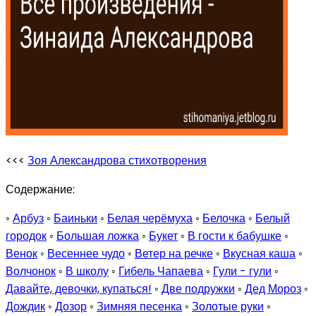
<<<
Зоя Александрова стихотворения
Содержание:
◦
Арбуз
◦
Баиньки
◦
Белая черёмуха
◦
Белочка
◦
Белый
городок
◦
Большая ложка
◦
Букет
◦
В гости к бабушке
◦
Венок
◦
Весеннее чудо
◦
Ветер на речке
◦
Вкусная каша
◦
Волчонок
◦
В школу
◦
Гибель Чапаева
◦
Гули - гули
◦
Давайте, девочки, купаться!
◦
Две подружки
◦
Дед Мороз
◦
Дождик
◦
Дозор
◦
Зимняя песенка
◦
Золотые руки
◦