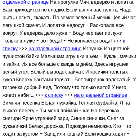
отдельной странице
На прогулке Мяч, ведерко и лопатка,
Вам приходится не сладко. Если взяли вас гулять, Надо
рыть, носить, скакать. По земле зеленый мячик Целый час
лягушкой скачет. И лопатке недосуг - Раскопала все
вокруг. У ведерка дело хуже - Воду черпает из лужи.
Только в луже - вот беда! - Не кончается вода! >>>
к
списку
>>>
на отдельной странице
Игрушки Из цветной
пушистой байки Малышам игрушки шьём - Куклы, мячики
и зайки. Их всё больше с каждым днём. Здесь игрушек
целый угол: Белый выводок зайчат, И косички толстых
кукол Кверху бантами торчат…. Вот тигрёнок полосатый. У
тигрёнка добрый вид, Потому что только ватой У него
живот набит… >>>
к списку
>>>
на отдельной странице
Зимняя песенка Белая лужайка, Теплая фуфайка. Я на
лыжах побегу - Ты меня поймай - ка! На берёзках
снегири Ярче утренней зари, Синие синички, Снег за
рукавички! Белая дорожка, Подожди немножко. Кто - то
ходит за кустом – Заяц или кошка? Если кошка ходит –