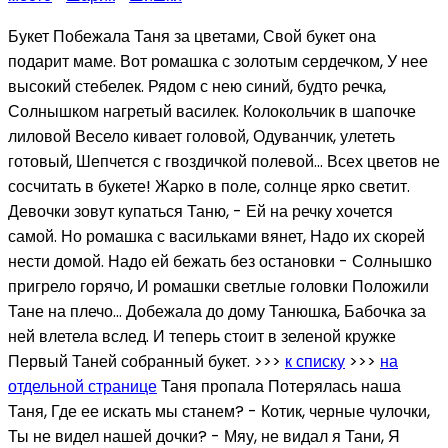
Букет Побежала Таня за цветами, Свой букет она
подарит маме. Вот ромашка с золотым сердечком, У нее
высокий стебелек. Рядом с нею синий, будто речка,
Солнышком нагретый василек. Колокольчик в шапочке
лиловой Весело кивает головой, Одуванчик, улететь
готовый, Шепчется с гвоздичкой полевой... Всех цветов не
сосчитать в букете! Жарко в поле, солнце ярко светит.
Девочки зовут купаться Таню, - Ей на речку хочется
самой. Но ромашка с васильками вянет, Надо их скорей
нести домой. Надо ей бежать без остановки - Солнышко
пригрело горячо, И ромашки светлые головки Положили
Тане на плечо... Добежала до дому Танюшка, Бабочка за
ней влетела вслед. И теперь стоит в зеленой кружке
Первый Таней собранный букет. >>>
к списку
>>>
на
отдельной странице
Таня пропала Потерялась наша
Таня, Где ее искать мы станем? - Котик, черные чулочки,
Ты не видел нашей дочки? - Мяу, не видал я Тани, Я