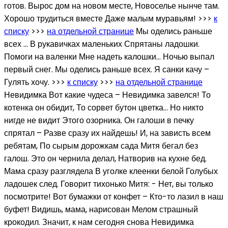
готов. Вырос дом на новом месте, Новоселье нынче там.
Хорошо трудиться вместе Даже малым муравьям! >>>
к
списку
>>>
на отдельной странице
Мы оделись раньше
всех … В рукавичках маленьких Спрятаны ладошки.
Помоги на валенки Мне надеть калошки… Ночью выпал
первый снег. Мы оделись раньше всех. Я санки качу –
Гулять хочу. >>>
к списку
>>>
на отдельной странице
Невидимка Вот какие чудеса – Невидимка завелся! То
котенка он обидит, То сорвет бутон цветка… Но никто
нигде не видит Этого озорника. Он галоши в печку
спрятал – Разве сразу их найдешь! И, на зависть всем
ребятам, По сырым дорожкам сада Митя бегал без
галош. Это он чернила делал, Натворив на кухне бед.
Мама сразу разглядела В уголке клеенки белой Голубых
ладошек след. Говорит тихонько Митя: - Нет, вы только
посмотрите! Вот бумажки от конфет – Кто-то лазил в наш
буфет! Видишь, мама, нарисован Мелом страшный
крокодил. Значит, к нам сегодня снова Невидимка