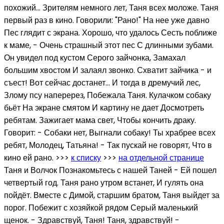
похожий... Зрителям немного лет, Таня всех моложе. Таня
первый раз в кино. Говорили: "Рано!" На нее уже давно
Пес глядит с экрана. Хорошо, что удалось Сесть поближе
к маме, - Очень страшный этот пес С длинными зубами.
Он увидел под кустом Серого зайчонка, Замахал
большим хвостом И залаял звонко. Схватит зайчика - и
съест! Вот сейчас достанет... И тогда в дремучий лес,
Злому псу наперерез, Побежала Таня. Кулачком собаку
бьёт На экране смятом И картину не дает Досмотреть
ребятам. Зажигает мама свет, Чтобы кончить драку.
Говорит: - Собаки нет, Выгнали собаку! Ты храбрее всех
ребят, Молодец, Татьяна! - Так пускай не говорят, Что в
кино ей рано. >>>
к списку
>>>
на отдельной странице
Таня и Волчок Познакомьтесь с нашей Таней - Ей пошел
четвертый год. Таня рано утром встанет, И гулять она
пойдёт. Вместе с Димой, старшим братом, Таня выйдет за
порог. Побежит с хозяйкой рядом Серый маленький
щенок. - Здравствуй, Таня! Таня, здравствуй! -