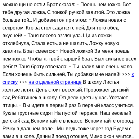
можно щи не есть! Брат сказал: - Поешь немножко. Вот
тебе другая ложка, С тонкой ручкой завитой. Это ложка
больше той… И добавил он при этом: - Ложка новая с
секретом: Кто за стол садится с ней, Для того обед
вкусней! - Таня весело взглянула, Щи из ложки
отхлебнула, Стала есть, а не шалить, Ложку новую
хвалить. Брат смеется: - Новой ложкой За меня поешь
немножко, Чтобы я, твой старший брат, Был сильнее всех
ребят! Таня брату отвечала: - Ты налил мне очень мало.
Если хочешь быть сильней, Ты добавки мне налей! >>>
к
списку
>>>
на отдельной странице
В школу Листья
желтые летят, День стоит веселый. Провожает детский
сад Ребятишек в школу. Отцвели цветы у нас, Улетают
птицы. - Вы идете в первый раз В первый класс учиться.
Куклы грустные сидят На пустой террасе. Наш веселый
детский сад Вспоминайте в классе. Вспоминайте огород,
Речку в дальнем поле… Мы ведь тоже через год Будем с
вами в школе. Дачный поезд отошел, Мимо окон мчится…