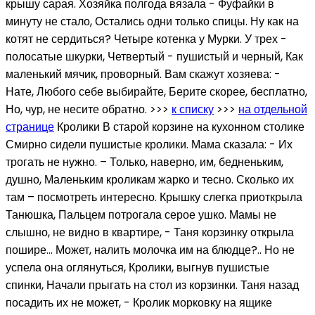
крышу сарая. Хозяйка полгода вязала - Фуфайки в
минуту не стало, Остались одни только спицы. Ну как на
котят не сердиться? Четыре котенка у Мурки. У трех -
полосатые шкурки, Четвертый - пушистый и черный, Как
маленький мячик, проворный. Вам скажут хозяева: -
Нате, Любого себе выбирайте, Берите скорее, бесплатно,
Но, чур, не несите обратно. >>>
к списку
>>>
на отдельной
странице
Кролики В старой корзине на кухонном столике
Смирно сидели пушистые кролики. Мама сказала: - Их
трогать не нужно. – Только, наверно, им, бедненьким,
душно, Маленьким кроликам жарко и тесно. Сколько их
там – посмотреть интересно. Крышку слегка приоткрыла
Танюшка, Пальцем потрогала серое ушко. Мамы не
слышно, не видно в квартире, - Таня корзинку открыла
пошире… Может, налить молочка им на блюдце?.. Но не
успела она оглянуться, Кролики, выгнув пушистые
спинки, Начали прыгать на стол из корзинки. Таня назад
посадить их не может, - Кролик морковку на ящике