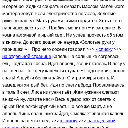
и серебро. Ходики собрать и смазать маслом Маленького
мастера зовут. Если электричество погасло, Золотые
руки тут как тут. Мать руками этими гордится. Хоть всего
парнишке десять лет, Пробку сменит он – и загорится В
комнатах живой и яркий свет. Не успев прочесть об этом
в книжке, До всего дошел он наугад. «Золотые руки у
парнишки!» - Про него соседи говорят. >>>
к списку
>>>
на отдельной странице
Капель На солнышке согрелась
ель, Подтаяла сосна, Идёт апрель, звенит капель, В лесу у
нас весна. По снегу капельки стучат: - Подснежник, полно
спать! А шубки белок и зайчат С утра мокры опять. И,
замедляя хитрый бег, Идя по снегу вброд, Проваливаясь
в талый снег, Лиса из лунки пьёт. Жемчужинки слетают
вниз: «А ну, ловите нас!» Весь в дырочках от светлых
брызг Под ёлкой хрупкий наст. Но всё же март, а не
апрель Лишь солнышко зайдёт, Смолкает звонкая капель
И вновь на ветках лёд. >>>
к списку
>>>
на отдельной
странице
Карманный фонарик Фонарик черный, как