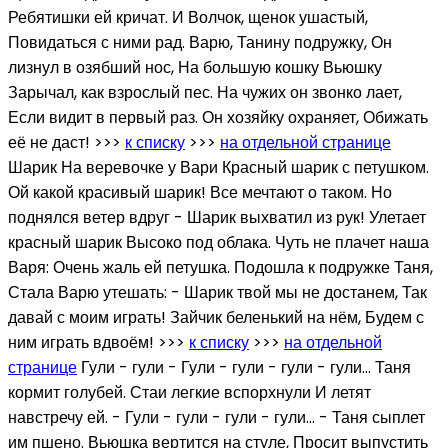
Ребятишки ей кричат. И Волчок, щенок ушастый,
Повидаться с ними рад. Варю, Танину подружку, Он
лизнул в озябший нос, На большую кошку Вьюшку
Зарычал, как взрослый пес. На чужих он звонко лает,
Если видит в первый раз. Он хозяйку охраняет, Обижать
её не даст! >>>
к списку
>>>
на отдельной странице
Шарик На веревочке у Вари Красный шарик с петушком.
Ой какой красивый шарик! Все мечтают о таком. Но
поднялся ветер вдруг - Шарик выхватил из рук! Улетает
красный шарик Высоко под облака. Чуть не плачет наша
Варя: Очень жаль ей петушка. Подошла к подружке Таня,
Стала Варю утешать: - Шарик твой мы не достанем, Так
давай с моим играть! Зайчик беленький на нём, Будем с
ним играть вдвоём! >>>
к списку
>>>
на отдельной
странице
Гули - гули - Гули - гули - гули - гули… Таня
кормит голубей. Стаи легкие вспорхнули И летят
навстречу ей. - Гули - гули - гули - гули… - Таня сыплет
им пшено. Вьюшка вертится на стуле, Просит выпустить