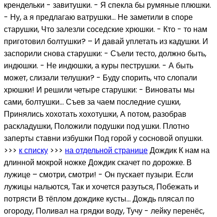
крендельки - завитушки. - Я спекла бы румяные плюшки.
- Ну, а я предлагаю ватрушки… Не заметили в споре
старушки, Что залезли соседские хрюшки. - Кто - то нам
приготовил болтушки? – И давай уплетать из кадушки. И
заспорили снова старушки: - Съели тесто, должно быть,
индюшки. - Не индюшки, а куры пеструшки. - А быть
может, слизали телушки? - Буду спорить, что слопали
хрюшки! И решили четыре старушки: - Виноваты мы
сами, болтушки… Съев за чаем последние сушки,
Принялись хохотать хохотушки, А потом, разобрав
раскладушки, Положили подушки под ушки. Плотно
заперты ставни избушки Под горой у сосновой опушки.
>>>
к списку
>>>
на отдельной странице
Дождик К нам на
длинной мокрой ножке Дождик скачет по дорожке. В
лужице – смотри, смотри! - Он пускает пузыри. Если
лужицы нальются, Так и хочется разуться, Побежать и
потрясти В тёплом дождике кусты… Дождь плясал по
огороду, Поливал на грядки воду, Тучу - лейку перенёс,