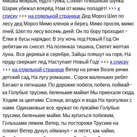
Мишка мокрый, будто губка, Сохнет плюшевая шубка.
Шарик убежал вперёд. Нам от мамы попадёт! >>>
к
списку
>>>
на отдельной странице
Дед Мороз Шел по
лесу дед Мороз Мимо кленов и берез, Мимо просек, мимо
пней, Шел по лесу восемь дней. Он по бору проходил -
Ёлки в бусы нарядил. В эту ночь под Новый Год Он
ребятам их снесет. На полянках тишина, Светит желтая
луна.. Все деревья в серебре, Зайцы пляшут на горе, На
пруду сверкает лед, Наступает Новый Год! >>>
к списку
>>>
на отдельной странице
Ветер на речке Возле речки
детский сад, На лугу ромашки… Сорок маленьких ребят
Бегают в пятнашки. По дорожке побеги, побеги, поймай-
ка Голубые трусики, беленькие майки! Мы приехали сюда,
Ходим за цветами. Солнце, воздух и вода На прогулках с
нами. Одинаковые все, кружат по лужайке Голубые
трусики, беленькие майки. Мы купаться побежим,
Голышами ляжем. Ветер, ты посторожи Трусики на
пляже! Ветер дунул, обманул - и летят, как чайки,