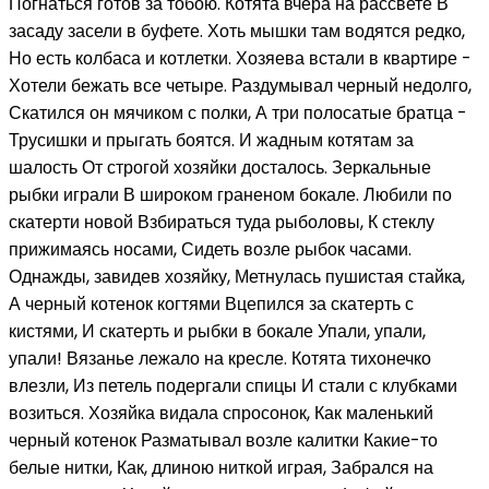
Погнаться готов за тобою. Котята вчера на рассвете В
засаду засели в буфете. Хоть мышки там водятся редко,
Но есть колбаса и котлетки. Хозяева встали в квартире -
Хотели бежать все четыре. Раздумывал черный недолго,
Скатился он мячиком с полки, А три полосатые братца -
Трусишки и прыгать боятся. И жадным котятам за
шалость От строгой хозяйки досталось. Зеркальные
рыбки играли В широком граненом бокале. Любили по
скатерти новой Взбираться туда рыболовы, К стеклу
прижимаясь носами, Сидеть возле рыбок часами.
Однажды, завидев хозяйку, Метнулась пушистая стайка,
А черный котенок когтями Вцепился за скатерть с
кистями, И скатерть и рыбки в бокале Упали, упали,
упали! Вязанье лежало на кресле. Котята тихонечко
влезли, Из петель подергали спицы И стали с клубками
возиться. Хозяйка видала спросонок, Как маленький
черный котенок Разматывал возле калитки Какие-то
белые нитки, Как, длиною ниткой играя, Забрался на