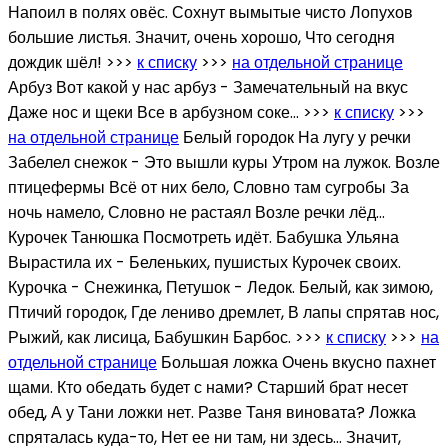
Напоил в полях овёс. Сохнут вымытые чисто Лопухов
большие листья. Значит, очень хорошо, Что сегодня
дождик шёл! >>>
к списку
>>>
на отдельной странице
Арбуз Вот какой у нас арбуз - Замечательный на вкус
Даже нос и щеки Все в арбузном соке... >>>
к списку
>>>
на отдельной странице
Белый городок На лугу у речки
Забелел снежок - Это вышли куры Утром на лужок. Возле
птицефермы Всё от них бело, Словно там сугробы За
ночь намело, Словно не растаял Возле речки лёд...
Курочек Танюшка Посмотреть идёт. Бабушка Ульяна
Вырастила их - Беленьких, пушистых Курочек своих.
Курочка - Снежинка, Петушок - Ледок. Белый, как зимою,
Птичий городок, Где лениво дремлет, В лапы спрятав нос,
Рыжий, как лисица, Бабушкин Барбос. >>>
к списку
>>>
на
отдельной странице
Большая ложка Очень вкусно пахнет
щами. Кто обедать будет с нами? Старший брат несет
обед, А у Тани ложки нет. Разве Таня виновата? Ложка
спряталась куда-то, Нет ее ни там, ни здесь… Значит,