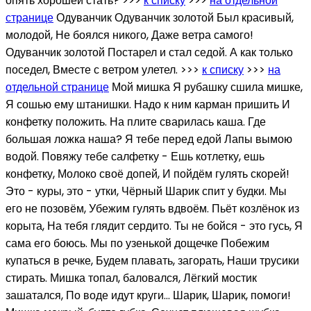
опять хорошей стать? >>>
к списку
>>>
на отдельной
странице
Одуванчик Одуванчик золотой Был красивый,
молодой, Не боялся никого, Даже ветра самого!
Одуванчик золотой Постарел и стал седой. А как только
поседел, Вместе с ветром улетел. >>>
к списку
>>>
на
отдельной странице
Мой мишка Я рубашку сшила мишке,
Я сошью ему штанишки. Надо к ним карман пришить И
конфетку положить. На плите сварилась каша. Где
большая ложка наша? Я тебе перед едой Лапы вымою
водой. Повяжу тебе салфетку - Ешь котлетку, ешь
конфетку, Молоко своё допей, И пойдём гулять скорей!
Это - куры, это - утки, Чёрный Шарик спит у будки. Мы
его не позовём, Убежим гулять вдвоём. Пьёт козлёнок из
корыта, На тебя глядит сердито. Ты не бойся - это гусь, Я
сама его боюсь. Мы по узенькой дощечке Побежим
купаться в речке, Будем плавать, загорать, Наши трусики
стирать. Мишка топал, баловался, Лёгкий мостик
зашатался, По воде идут круги… Шарик, Шарик, помоги!