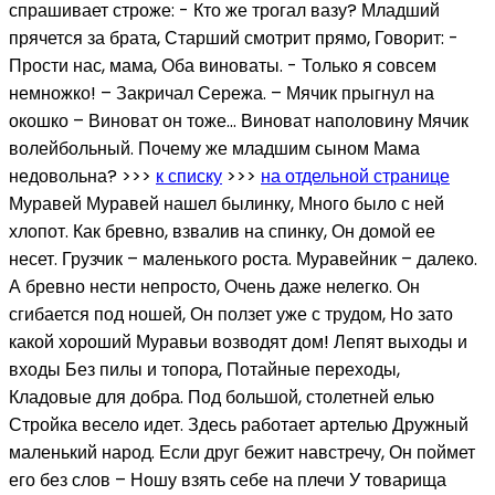
спрашивает строже: - Кто же трогал вазу? Младший
прячется за брата, Старший смотрит прямо, Говорит: -
Прости нас, мама, Оба виноваты. - Только я совсем
немножко! – Закричал Сережа. – Мячик прыгнул на
окошко – Виноват он тоже… Виноват наполовину Мячик
волейбольный. Почему же младшим сыном Мама
недовольна? >>>
к списку
>>>
на отдельной странице
Муравей Муравей нашел былинку, Много было с ней
хлопот. Как бревно, взвалив на спинку, Он домой ее
несет. Грузчик – маленького роста. Муравейник – далеко.
А бревно нести непросто, Очень даже нелегко. Он
сгибается под ношей, Он ползет уже с трудом, Но зато
какой хороший Муравьи возводят дом! Лепят выходы и
входы Без пилы и топора, Потайные переходы,
Кладовые для добра. Под большой, столетней елью
Стройка весело идет. Здесь работает артелью Дружный
маленький народ. Если друг бежит навстречу, Он поймет
его без слов – Ношу взять себе на плечи У товарища