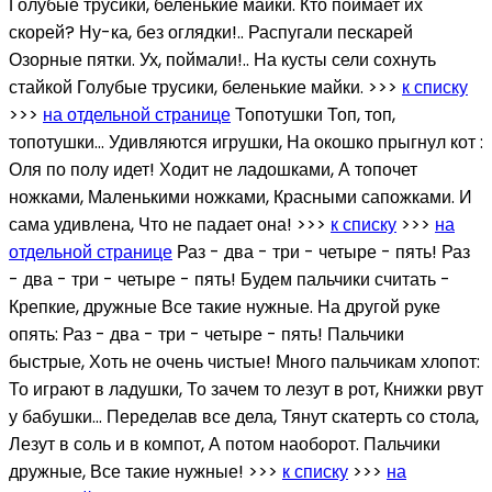
Голубые трусики, беленькие майки. Кто поймает их
скорей? Ну-ка, без оглядки!.. Распугали пескарей
Озорные пятки. Ух, поймали!.. На кусты сели сохнуть
стайкой Голубые трусики, беленькие майки. >>>
к списку
>>>
на отдельной странице
Топотушки Топ, топ,
топотушки... Удивляются игрушки, На окошко прыгнул кот :
Оля по полу идет! Ходит не ладошками, А топочет
ножками, Маленькими ножками, Красными сапожками. И
сама удивлена, Что не падает она! >>>
к списку
>>>
на
отдельной странице
Раз - два - три - четыре - пять! Раз
- два - три - четыре - пять! Будем пальчики считать -
Крепкие, дружные Все такие нужные. На другой руке
опять: Раз - два - три - четыре - пять! Пальчики
быстрые, Хоть не очень чистые! Много пальчикам хлопот:
То играют в ладушки, То зачем то лезут в рот, Книжки рвут
у бабушки... Переделав все дела, Тянут скатерть со стола,
Лезут в соль и в компот, А потом наоборот. Пальчики
дружные, Все такие нужные! >>>
к списку
>>>
на