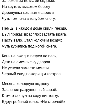
За рекой, за вётлами седыми,
На крутом, высоком берегу
Деревушка крышами своими
Чуть темнела в голубом снегу.
Немцы в каждом доме свили гнезда,
Был приказ: врасплох застать врага.
Настывало. Стал колючим воздух,
Чуть курились под ногой снега.
Конь не ржал, и петухи не пели,
Дети не смеялись у дворов.
Не успели замести метели
Черный след пожарищ и костров.
Месяца холодную подкову
Заслонил разрушенный сарай.
Кто-то скинул на ходу винтовку,
Вдруг ребячий голос: «Не стреляй!»