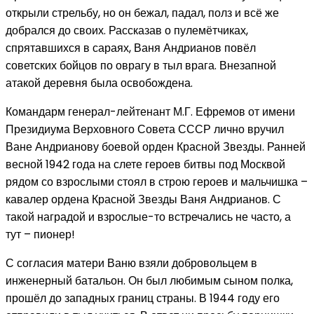
открыли стрельбу, но он бежал, падал, полз и всё же
добрался до своих. Рассказав о пулемётчиках,
спрятавшихся в сараях, Ваня Андрианов повёл
советских бойцов по оврагу в тыл врага. Внезапной
атакой деревня была освобождена.
Командарм генерал-лейтенант М.Г. Ефремов от имени
Президиума Верховного Совета СССР лично вручил
Ване Андрианову боевой орден Красной Звезды. Ранней
весной 1942 года на слете героев битвы под Москвой
рядом со взрослыми стоял в строю героев и мальчишка –
кавалер ордена Красной Звезды Ваня Андрианов. С
такой наградой и взрослые-то встречались не часто, а
тут – пионер!
С согласия матери Ваню взяли добровольцем в
инженерный батальон. Он был любимым сыном полка,
прошёл до западных границ страны. В 1944 году его