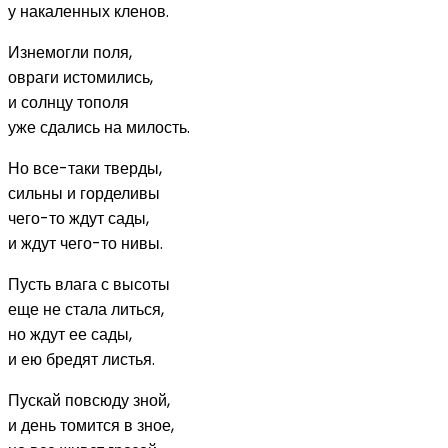
у накаленных кленов.
Изнемогли поля,
овраги истомились,
и солнцу тополя
уже сдались на милость.
Но все-таки тверды,
сильны и горделивы
чего-то ждут сады,
и ждут чего-то нивы.
Пусть влага с высоты
еще не стала литься,
но ждут ее сады,
и ею бредят листья.
Пускай повсюду зной,
и день томится в зное,