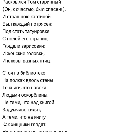
Раскрылся Том старинный
(Он, к счастью, был спасен!),
И страшною картиной
Был каждый потрясен:
Под стать татуировке
С полей его страниц
Глядели зарисовки:
И женские головки,
И клювы разных птиц...
Стоят в библиотеке
На полках вдоль стены
Те книги, что навеки
Людьми оскорблены.
Не теми, что над книгой
Задумчиво сидят,
А теми, что на книгу
Как хищники глядят.
Ни должностью, ни званьем -