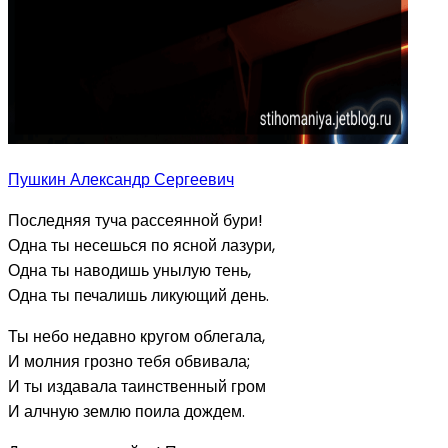
Пушкин Александр Сергеевич
Последняя туча рассеянной бури!
Одна ты несешься по ясной лазури,
Одна ты наводишь унылую тень,
Одна ты печалишь ликующий день.
Ты небо недавно кругом облегала,
И молния грозно тебя обвивала;
И ты издавала таинственный гром
И алчную землю поила дождем.