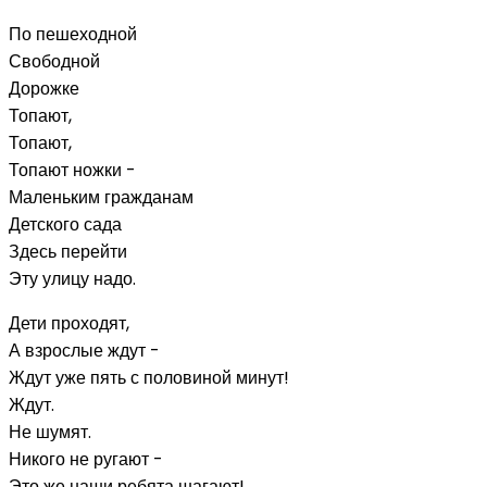
По пешеходной
Свободной
Дорожке
Топают,
Топают,
Топают ножки -
Маленьким гражданам
Детского сада
Здесь перейти
Эту улицу надо.
Дети проходят,
А взрослые ждут -
Ждут уже пять с половиной минут!
Ждут.
Не шумят.
Никого не ругают -
Это же наши ребята шагают!