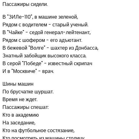
Пассажиры сидели.
В "ЗИЛе-110", в машине зеленой,
Рядом с водителем - старый ученый.
В "Чайке" - седой генерал-лейтенант,
Рядом с шофером - его адъютант.
В бежевой "Волге" - шахтер из Донбасса,
Знатный забойщик высокого класса.
В серой "Победе" - известный скрипач
И в "Москвиче" - врач.
Шины машин
По брусчатке шуршат.
Время не ждет.
Пассажиры спешат:
Кто в академию
На заседание,
Кто на футбольное состязание,
Кто посмотреть из машины столицу,