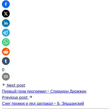
0
Next post
Первый гром прогремел - Спиридон Дрожжин
Previous post
Снег промок и лед заплакал - Б. Эльшанский