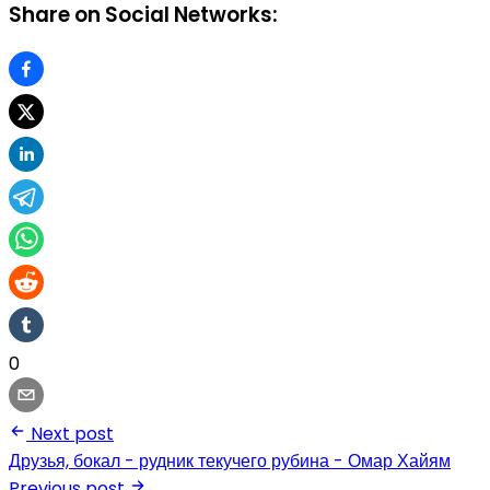
Share on Social Networks:
0
Next post
Друзья, бокал - рудник текучего рубина - Омар Хайям
Previous post