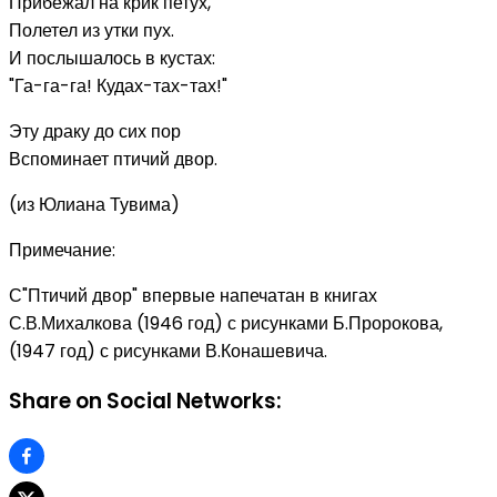
Прибежал на крик петух,
Полетел из утки пух.
И послышалось в кустах:
"Га-га-га! Кудах-тах-тах!"
Эту драку до сих пор
Вспоминает птичий двор.
(из Юлиана Тувима)
Примечание:
С"Птичий двор" впервые напечатан в книгах
С.В.Михалкова (1946 год) с рисунками Б.Пророкова,
(1947 год) с рисунками В.Конашевича.
Share on Social Networks: