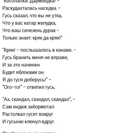
"Косолапка! Дармоедка! -
Раскудахталась наседка. -
Гусь сказал, что вы не утка,
Что у вас катар желудка,
Что ваш селезень дурак -
Только знает: кряк да кряк!"
"Кряк! - послышалось в канаве. -
Гусь бранить меня не вправе,
И за это начинен
Будет яблоками он.
Я до гуся доберусь!" -
"Ого-го!" - ответил гусь.
"Ах, скандал, скандал, скандал", -
Сам индюк забормотал.
Растолкал гусят вокруг
И гусыню клюнул вдруг.