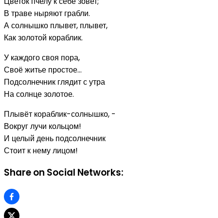
Цветок пчелу к себе зовет;
В траве ныряют грабли.
А солнышко плывет, плывет,
Как золотой кораблик.
У каждого своя пора,
Своё житье простое…
Подсолнечник глядит с утра
На солнце золотое.
Плывёт кораблик-солнышко, -
Вокруг лучи кольцом!
И целый день подсолнечник
Стоит к нему лицом!
Share on Social Networks: