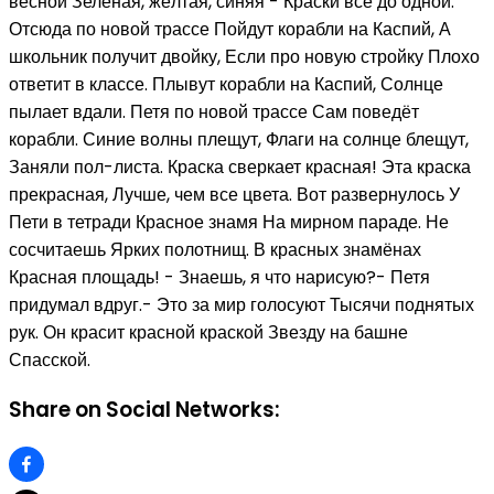
весной Зелёная, жёлтая, синяя - Краски все до одной.
Отсюда по новой трассе Пойдут корабли на Каспий, А
школьник получит двойку, Если про новую стройку Плохо
ответит в классе. Плывут корабли на Каспий, Солнце
пылает вдали. Петя по новой трассе Сам поведёт
корабли. Синие волны плещут, Флаги на солнце блещут,
Заняли пол-листа. Краска сверкает красная! Эта краска
прекрасная, Лучше, чем все цвета. Вот развернулось У
Пети в тетради Красное знамя На мирном параде. Не
сосчитаешь Ярких полотнищ. В красных знамёнах
Красная площадь! - Знаешь, я что нарисую?- Петя
придумал вдруг.- Это за мир голосуют Тысячи поднятых
рук. Он красит красной краской Звезду на башне
Спасской.
Share on Social Networks: