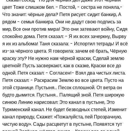
цвет Тоже слишком бел. - Постой, - сестра не поняла,-
Что значит: чёрные дела? Петя рисует: сидит банкир, А
рядом - семья банкира. Они не дадут свою подпись за
мир, Все они против мира! Это они затевают войну, Сидя
спокойно дома. Петя сказал: - Я их всех зачеркну, Вырву
я их из альбома! Таня сказала: - Испортил тетрадь! И всё
из-за чёрного цвета. Я говорила: зачем её брать, Чёрную
краску эту? Не нужно нам чёрной краски, Сделай землю
цветной! Пусть засверкают, как в сказке, Краски все до
одной. Петя сказал: - Согласен!- Взял два чистых листа.
Петя сказал: - Раскрасим Землю во все цвета. Пусто на
этой странице. Пустыня… Песок сплошной. От ветра он
будто дымится. Пустыня… Палящий зной. Петя широкую
синюю Линию нарисовал: Это канал в пустыне, Это
Туркменский канал. Не будет безводных степей, Изменит
канал природу, Скажет: «Пожалуйста, пей Прозрачную,
чистую воду». Сады расцветут в пустыне, Появятся тут