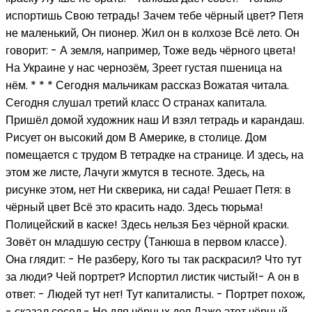
испортишь Свою тетрадь! Зачем тебе чёрный цвет? Петя
не маленький, Он пионер. Жил он в колхозе Всё лето. Он
говорит: - А земля, например, Тоже ведь чёрного цвета!
На Украине у нас чернозём, Зреет густая пшеница на
нём. * * * Сегодня мальчикам рассказ Вожатая читала.
Сегодня слушал третий класс О странах капитала.
Пришёл домой художник наш И взял тетрадь и карандаш.
Рисует он высокий дом В Америке, в столице. Дом
помещается с трудом В тетрадке на странице. И здесь, на
этом же листе, Лачуги жмутся в тесноте. Здесь, на
рисунке этом, нет Ни скверика, ни сада! Решает Петя: в
чёрный цвет Всё это красить надо. Здесь тюрьма!
Полицейский в каске! Здесь нельзя Без чёрной краски.
Зовёт он младшую сестру (Танюша в первом классе).
Она глядит: - Не разберу, Кого ты так раскрасил? Что тут
за люди? Чей портрет? Испортил листик чистый!- А он в
ответ: - Людей тут нет! Тут капиталисты. - Портрет похож,
- сказал сосед,- Но для чёрных дел Даже этот чёрный