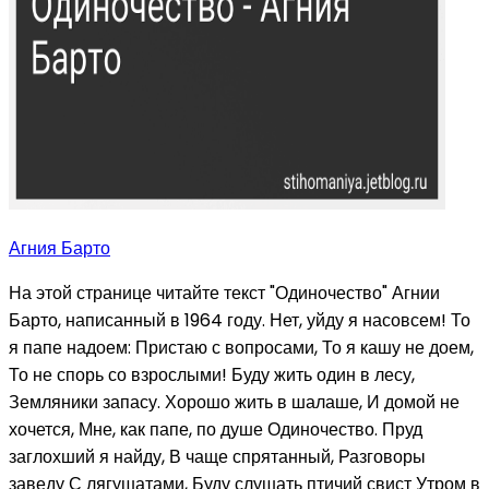
Агния Барто
На этой странице читайте текст "Одиночество" Агнии
Барто, написанный в 1964 году. Нет, уйду я насовсем! То
я папе надоем: Пристаю с вопросами, То я кашу не доем,
То не спорь со взрослыми! Буду жить один в лесу,
Земляники запасу. Хорошо жить в шалаше, И домой не
хочется, Мне, как папе, по душе Одиночество. Пруд
заглохший я найду, В чаще спрятанный, Разговоры
заведу С лягушатами, Буду слушать птичий свист Утром в