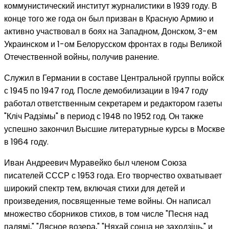
коммунистический институт журналистики в 1939 году. В
конце того же года он был призван в Красную Армию и
активно участвовал в боях на Западном, Донском, 3-ем
Украинском и 1-ом Белорусском фронтах в годы Великой
Отечественной войны, получив ранение.
Служил в Германии в составе Центральной группы войск
с 1945 по 1947 год. После демобилизации в 1947 году
работал ответственным секретарем и редактором газеты
"Кліч Радзімы" в период с 1948 по 1952 год. Он также
успешно закончил Высшие литературные курсы в Москве
в 1964 году.
Иван Андреевич Муравейко был членом Союза
писателей СССР с 1953 года. Его творчество охватывает
широкий спектр тем, включая стихи для детей и
произведения, посвященные теме войны. Он написал
множество сборников стихов, в том числе "Песня над
палямі," "Лясное возера," "Няхай сонца не заходзіць," и