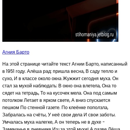
Агния Барто
На этой странице читайте текст Агнии Барто, написанный
в 1951 году. Алёша рад: пришла весна, В саду тепло и
сухо, И в классе около окна Жужжит сегодня муха. Он
стал за мухой наблюдать: В окно она влетела, Она то
сядет на тетрадь, То на кусочек мела. Она под самым
потолком Летает в ярком свете, А вниз спускается
пешком По стенной газете. По клеёнке поползла,
Забралась на счёты, У неё свои дела И свои заботы.
Умчалась муха налегке, А он теперь не в духе -
Замечанье в дневнике Из-за этой мухи! А разве Лёша