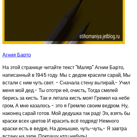
Агния Барто
На этой странице читайте текст "Маляр" Агнии Барто,
написанный в 1945 году. Мы с дедом красили сарай, Мы
встали с ним чуть свет. - Сначала стену вытирай,- Учил
меня мой дед.- Ты ототри её, очисть, Тогда смелей
берись за кисть. Так и летала кисть моя! Гремел на небе
гром, А мне казалось - это я Гремлю своим ведром. Ну,
наконец сарай готов. Мой дедушка так рад! Эх, взять бы
краски всех цветов И красить всё подряд! Немного
краски есть в ведре, На донышке, чуть-чуть,- Я завтра
встану на заре, Покрашу что-нибудь!