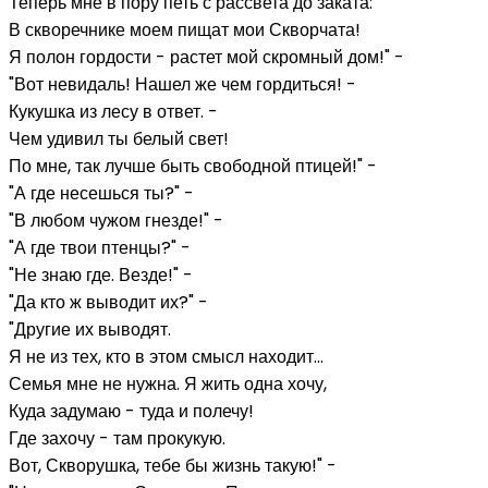
Теперь мне в пору петь с рассвета до заката:
В скворечнике моем пищат мои Скворчата!
Я полон гордости - растет мой скромный дом!" -
"Вот невидаль! Нашел же чем гордиться! -
Кукушка из лесу в ответ. -
Чем удивил ты белый свет!
По мне, так лучше быть свободной птицей!" -
"А где несешься ты?" -
"В любом чужом гнезде!" -
"А где твои птенцы?" -
"Не знаю где. Везде!" -
"Да кто ж выводит их?" -
"Другие их выводят.
Я не из тех, кто в этом смысл находит...
Семья мне не нужна. Я жить одна хочу,
Куда задумаю - туда и полечу!
Где захочу - там прокукую.
Вот, Скворушка, тебе бы жизнь такую!" -