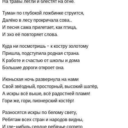
На травы легли и блестят на огне.
Туман по глубокой ложбинке струится,
Далёко в лесу прокричала сова...
И песня сама прилетает, как птица,
И эхо её повторяет слова.
Куда ни посмотришь - к костру золотому
Пришла, подступила родная страна.
К работе и счастью от школы и дома
Большие дороги откроет она.
Июньская ночь развернула на нами
Свой звёздный, просторный, высокий шатёр,
А искры всё выше, всё радостней пламя!
Гори же, гори, пионерский костёр!
Разносятся искры по белому свету,
Ребятам всех стран и народов видны,
И где-нибудь сердце ребячье согрето