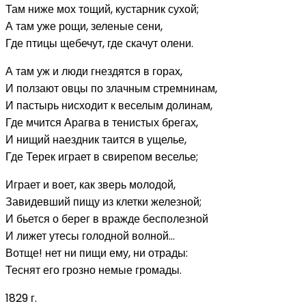
Там ниже мох тощий, кустарник сухой;
А там уже рощи, зеленые сени,
Где птицы щебечут, где скачут олени.
А там уж и люди гнездятся в горах,
И ползают овцы по злачным стремнинам,
И пастырь нисходит к веселым долинам,
Где мчится Арагва в тенистых брегах,
И нищий наездник таится в ущелье,
Где Терек играет в свирепом веселье;
Играет и воет, как зверь молодой,
Завидевший пищу из клетки железной;
И бьется о берег в вражде бесполезной
И лижет утесы голодной волной…
Вотще! нет ни пищи ему, ни отрады:
Теснят его грозно немые громады.
1829 г.