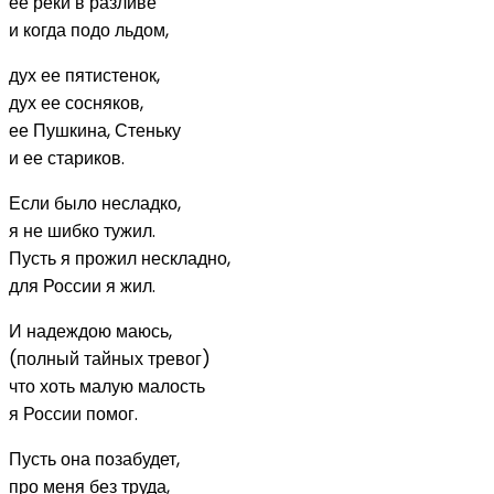
ее реки в разливе
и когда подо льдом,
дух ее пятистенок,
дух ее сосняков,
ее Пушкина, Стеньку
и ее стариков.
Если было несладко,
я не шибко тужил.
Пусть я прожил нескладно,
для России я жил.
И надеждою маюсь,
(полный тайных тревог)
что хоть малую малость
я России помог.
Пусть она позабудет,
про меня без труда,