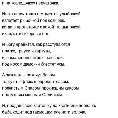
и на «селедочке» перчаточка.
Но та перчаточка в момент с улыбочкой
взлетает рыбочкой под козырек,
когда в пролеточке с какой-то цыпочкой,
икая, катит икорный бог.
И богу нравится, как расступаются
платки, треухи и картузы,
и, намалеваны икрою паюсной,
под носом дамочки блестят усы.
А зазывалы рокочут басом,
торгуют юфтью, шевром, атласом,
пречистым Спасом, прокисшим квасом,
протухшим мясом и Салиасом.
И, продав свою картошку да хвативши первача,
баба ходит под гармошку, еле ноги волоча,