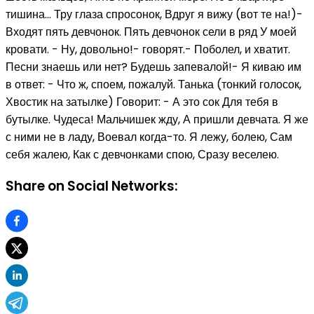
тишина... Тру глаза спросонок, Вдруг я вижу (вот те на!)-
Входят пять девчонок. Пять девчонок сели в ряд У моей
кровати. - Ну, довольно!- говорят.- Поболел, и хватит.
Песни знаешь или нет? Будешь запевалой!- Я киваю им
в ответ: - Что ж, споем, пожалуй. Танька (тонкий голосок,
Хвостик на затылке) Говорит: - А это сок Для тебя в
бутылке. Чудеса! Мальчишек жду, А пришли девчата. Я же
с ними не в ладу, Воевал когда-то. Я лежу, болею, Сам
себя жалею, Как с девчонками спою, Сразу веселею.
Share on Social Networks: