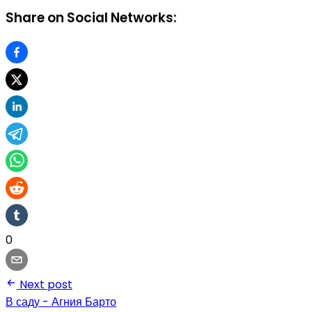
Share on Social Networks:
0
Next post
В саду - Агния Барто