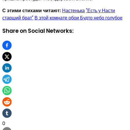
С этими стихами читают:
Настенька
"Есть у Насти
старший брат"
В этой комнате обои Будто небо голубое
Share on Social Networks:
0