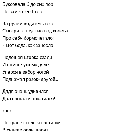
Буксовала б до сих пор -
Не заметь ее Егор.
За рулем водитель косо
Смотрит с грустью под колеса,
Про себя бормочет зло:
- Вот беда, как занесло!
Подошел Егорка сзади
И помог чужому дяде:
Уперся в забор ногой,
Поднажал разок-другой...
Дядя очень удивился,
Дал сигнал и покатился!
x x x
По траве скользят ботинки,
В синеве орлы парят.