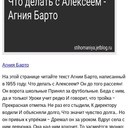
Агния Барто
На этой странице читайте текст Агнии Барто, написанный
в 1955 году. Что делать с Алексеем? Он до того рассеян!
Он ворота школьные Принял за футбольные. Беда с ним,
да и только! Уроки учит редко И говорит, что тройка -
Прекрасная отметка. Не раз его стыдили, К директору
водили И объясняли долго, Что значит чувство долга… Но
он привык к упрёкам - Дремал он за уроком. Вдруг села с
ним девчонка. Она над ним хохочет, То засмеётся звонко: