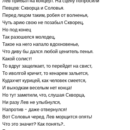
Лев прибыл на концерт. На сцену попросили
Певцов: Скворца и Соловья.
Перед лицом таким, робея от волненья,
Чуть арию свою не позабыл Скворец,
Но под конец
Так разошелся молодец,
Такое на него напало вдохновенье,
Что диву бы дался любой ценитель пенья.
Какой солист!
То вдруг защелкает, то перейдет на свист,
То иволгой кричит, то кенарем зальется,
Кудахчет курицей, как человек смеется,
И выходкам веселым нет конца!
Но тут заметили, что, слушая Скворца,
Ни разу Лев не улыбнулся,
Напротив - даже отвернулся!
Вот Соловья черед. Лев морщится опять!
Что это значит? Как понять?..