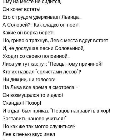
Ему на месте не сидится,
Он хочет встать!
Его с трудом удерживает Львица...
А Соловей?.. Как сладко он поет!
Какие он верха берет!
Но, гривою тряхнув, Лев с места вдруг встает
И, не дослушав песни Соловьиной,
Уходит со своею половиной...
Лиса уж тут как тут: "Певцы тому причиной!
Кто их назвал "солистами лесов"?
Ни дикции, ни голосов!
На Льва все время я смотрела -
Он возмущался то и дело!
Скандал! Позор!
И отдан был приказ: "Певцов направить в хор!
Заставить наново учиться!"
Но как же так могло случиться?
Лев к пенью вкус имел