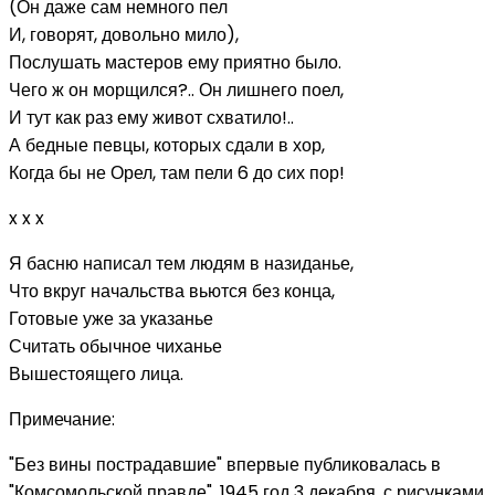
(Он даже сам немного пел
И, говорят, довольно мило),
Послушать мастеров ему приятно было.
Чего ж он морщился?.. Он лишнего поел,
И тут как раз ему живот схватило!..
А бедные певцы, которых сдали в хор,
Когда бы не Орел, там пели 6 до сих пор!
x x x
Я басню написал тем людям в назиданье,
Что вкруг начальства вьются без конца,
Готовые уже за указанье
Считать обычное чиханье
Вышестоящего лица.
Примечание:
"Без вины пострадавшие" впервые публиковалась в
"Комсомольской правде", 1945 год 3 декабря, с рисунками