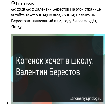
1 min read
&gt;&gt;&gt; Валентин Берестов На этой странице
читайте текст &#34;По ягоды&#34; Валентина
Берестова, написанный в (?) году. Человек идёт,
Ягоду