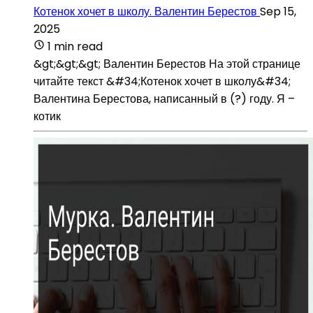
Котенок хочет в школу. Валентин Берестов
Sep 15,
2025
1 min read
&gt;&gt;&gt; Валентин Берестов На этой странице
читайте текст &#34;Котенок хочет в школу&#34;
Валентина Берестова, написанный в (?) году. Я –
котик