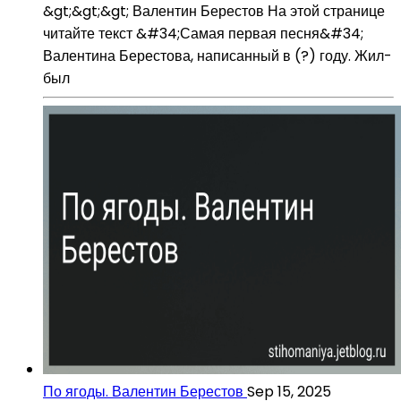
&gt;&gt;&gt; Валентин Берестов На этой странице
читайте текст &#34;Самая первая песня&#34;
Валентина Берестова, написанный в (?) году. Жил-
был
По ягоды. Валентин Берестов
Sep 15, 2025