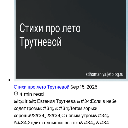
Стихи про лето Трутневой
Sep 15, 2025
4 min read
&lt;&lt;&lt; Евгения Трутнева &#34;Если в небе
ходят грозы&#34;, &#34;Летом зорьки
хороши!&#34;, &#34;С новым утром&#34;,
&#34;Ходит солнышко высоко&#34;, &#34