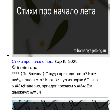
Стихи про начало лета
Sep 15, 2025
5 min read
**** (Ян Бжехва) Откуда приходит лето? Кто-
нибудь знает это? Крот глянул из норки бОязно:
&#34;Наверно, приедет поездом.&#34; Ёж
фыркнул: &#34